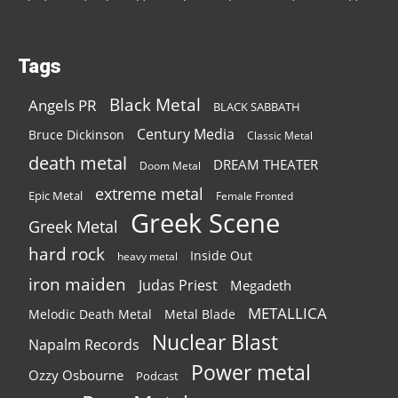
Tags
Black Metal
Angels PR
BLACK SABBATH
Century Media
Bruce Dickinson
Classic Metal
death metal
DREAM THEATER
Doom Metal
extreme metal
Epic Metal
Female Fronted
Greek Scene
Greek Metal
hard rock
Inside Out
heavy metal
iron maiden
Judas Priest
Megadeth
METALLICA
Melodic Death Metal
Metal Blade
Nuclear Blast
Napalm Records
Power metal
Ozzy Osbourne
Podcast