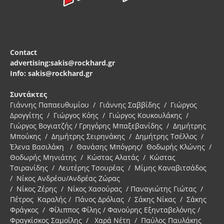
Contact
advertising:sakis@rockhard.gr
Info: sakis@rockhard.gr
Συντάκτες
Γιάννης Παπαευθυμίου / Γιάννης Σαββίδης / Γιώργος
Δρογγίτης / Γιώργος Κόης / Γιώργος Κουκουλάκης /
Γιώργος Βογιατζής / Γρηγόρης Μπαξεβανίδης / Δημήτρης
Μπούκης / Δημήτρης Σειρηνάκης / Δημήτρης Τσέλλος /
Έλενα Βασιλάκη / Θανάσης Μπόγρης/ Θοδωρής Κλώνης /
Θοδωρής Μηνιάτης / Κώστας Αλατάς / Κώστας
Τσιρανίδης / Λευτέρης Τσουρέας / Μίμης Καναβιτσάδος
/ Νίκος Ανδρέου/Ανδρέας Ζώρας
/ Νίκος Ζέρης / Νίκος Χασούρας / Παναγιώτης Γιώτας /
Πέτρος Καραλής / Πάνος Δρόλιας / Σάκης Νίκας / Σάκης
Φράγκος / Φίλιππος Φίλης / Φανούρης Εξηνταβελόνης /
Φραγκίσκος Σαμοΐλης / Χαρά Νέτη / Παύλος Παυλάκης