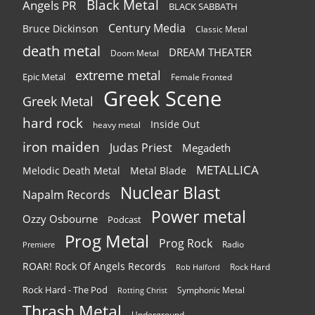
Black Metal
Angels PR
BLACK SABBATH
Century Media
Bruce Dickinson
Classic Metal
death metal
DREAM THEATER
Doom Metal
extreme metal
Epic Metal
Female Fronted
Greek Scene
Greek Metal
hard rock
Inside Out
heavy metal
iron maiden
Judas Priest
Megadeth
METALLICA
Melodic Death Metal
Metal Blade
Nuclear Blast
Napalm Records
Power metal
Ozzy Osbourne
Podcast
Prog Metal
Prog Rock
Radio
Premiere
ROAR! Rock Of Angels Records
Rock Hard
Rob Halford
Rock Hard - The Pod
Symphonic Metal
Rotting Christ
Thrash Metal
Underground