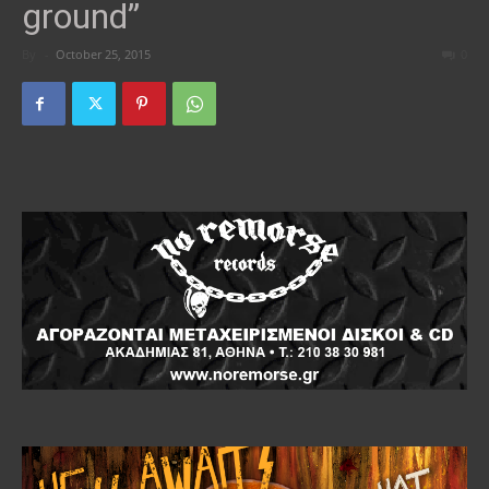
ground”
By
-
October 25, 2015
0