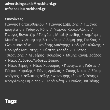
advertising:sakis@rockhard.gr
Info: sakis@rockhard.gr
Συντάκτες
Γιάννης Παπαευθυμίου / Γιάννης Σαββίδης / Γιώργος
Δρογγίτης / Γιώργος Κόης / Γιώργος Κουκουλάκης /
Γιώργος Βογιατζής / Γρηγόρης Μπαξεβανίδης / Δημήτρης
Μπούκης / Δημήτρης Σειρηνάκης / Δημήτρης Τσέλλος /
Έλενα Βασιλάκη / Θανάσης Μπόγρης/ Θοδωρής Κλώνης /
Θοδωρής Μηνιάτης / Κώστας Αλατάς / Κώστας
Τσιρανίδης / Λευτέρης Τσουρέας / Μίμης Καναβιτσάδος
/ Νίκος Ανδρέου/Ανδρέας Ζώρας
/ Νίκος Ζέρης / Νίκος Χασούρας / Παναγιώτης Γιώτας /
Πέτρος Καραλής / Πάνος Δρόλιας / Σάκης Νίκας / Σάκης
Φράγκος / Φίλιππος Φίλης / Φανούρης Εξηνταβελόνης /
Φραγκίσκος Σαμοΐλης / Χαρά Νέτη / Παύλος Παυλάκης
Tags