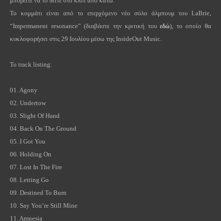
μπορείτε να το δείτε στο κλιπ από κάτω.
Το κομμάτι είναι από το επερχόμενο νέο σόλο άλμπουμ του
LaBrie
,
“
Impermanent
resonance
” (διαβάστε την κριτική του
εδώ
), το οποίο θα
κυκλοφορήσει στις 29 Ιουλίου μέσω της
InsideOut
Music
.
To track listing:
01.
Agony
02.
Undertow
03.
Slight Of Hand
04.
Back On The Ground
05.
I Got You
06.
Holding On
07.
Lost In The Fire
08.
Letting Go
09.
Destined To Burn
10.
Say You’re Still Mine
11.
Amnesia