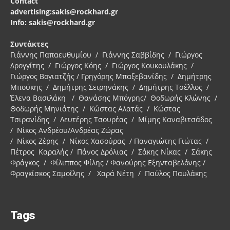
Contact
advertising:sakis@rockhard.gr
Info: sakis@rockhard.gr
Συντάκτες
Γιάννης Παπαευθυμίου / Γιάννης Σαββίδης / Γιώργος
Δρογγίτης / Γιώργος Κόης / Γιώργος Κουκουλάκης /
Γιώργος Βογιατζής / Γρηγόρης Μπαξεβανίδης / Δημήτρης
Μπούκης / Δημήτρης Σειρηνάκης / Δημήτρης Τσέλλος /
Έλενα Βασιλάκη / Θανάσης Μπόγρης/ Θοδωρής Κλώνης /
Θοδωρής Μηνιάτης / Κώστας Αλατάς / Κώστας
Τσιρανίδης / Λευτέρης Τσουρέας / Μίμης Καναβιτσάδος
/ Νίκος Ανδρέου/Ανδρέας Ζώρας
/ Νίκος Ζέρης / Νίκος Χασούρας / Παναγιώτης Γιώτας /
Πέτρος Καραλής / Πάνος Δρόλιας / Σάκης Νίκας / Σάκης
Φράγκος / Φίλιππος Φίλης / Φανούρης Εξηνταβελόνης /
Φραγκίσκος Σαμοΐλης / Χαρά Νέτη / Παύλος Παυλάκης
Tags