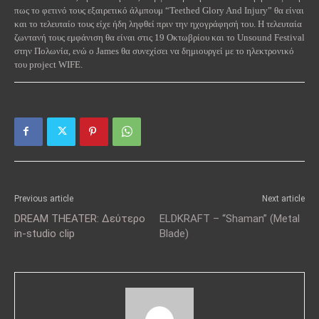
πως το φετινό τους εξαιρετικό άλμπουμ “
Teethed
Glory
And
Injury
” θα είναι
και το τελευταίο τους είχε ήδη ληφθεί πριν την ηχογράφησή του. Η τελευταία
ζωντανή τους εμφάνιση θα είναι στις 19 Οκτωβρίου και το
Unsound
Festival
στην Πολωνία, ενώ ο
James
θα συνεχίσει να δημιουργεί με το ηλεκτρονικό
του
project
WIFE
.
Previous article
Next article
DREAM THEATER: Δεύτερο
ELDKRAFT – “Shaman” (Metal
in-studio clip
Blade)