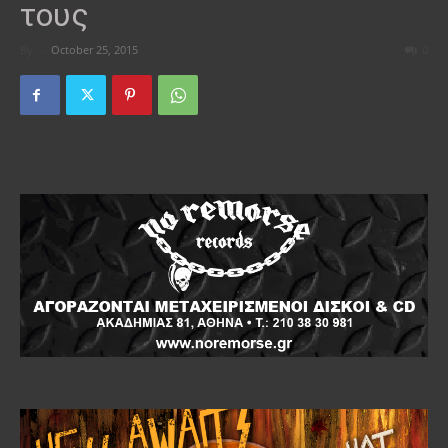
τους
By
-
October 25, 2015
0