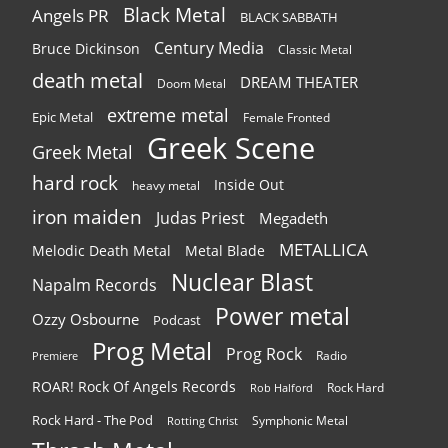
Black Metal
Angels PR
BLACK SABBATH
Century Media
Bruce Dickinson
Classic Metal
death metal
DREAM THEATER
Doom Metal
extreme metal
Epic Metal
Female Fronted
Greek Scene
Greek Metal
hard rock
Inside Out
heavy metal
iron maiden
Judas Priest
Megadeth
METALLICA
Melodic Death Metal
Metal Blade
Nuclear Blast
Napalm Records
Power metal
Ozzy Osbourne
Podcast
Prog Metal
Prog Rock
Radio
Premiere
ROAR! Rock Of Angels Records
Rock Hard
Rob Halford
Rock Hard - The Pod
Symphonic Metal
Rotting Christ