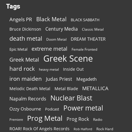
Tags
Black Metal
Angels PR
BLACK SABBATH
Century Media
Bruce Dickinson
Classic Metal
death metal
DREAM THEATER
Doom Metal
extreme metal
Epic Metal
Female Fronted
Greek Scene
Greek Metal
hard rock
Inside Out
heavy metal
iron maiden
Judas Priest
Megadeth
METALLICA
Melodic Death Metal
Metal Blade
Nuclear Blast
Napalm Records
Power metal
Ozzy Osbourne
Podcast
Prog Metal
Prog Rock
Radio
Premiere
ROAR! Rock Of Angels Records
Rock Hard
Rob Halford