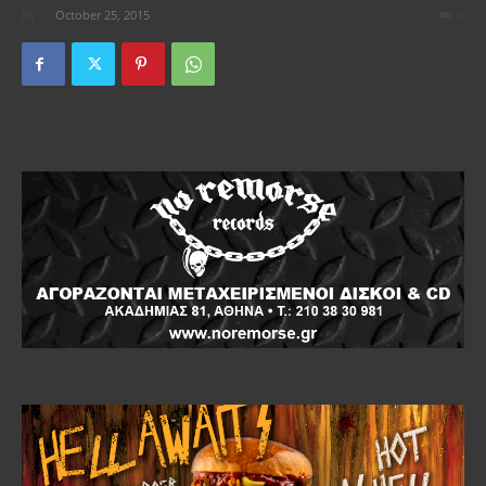
By
-
October 25, 2015
0