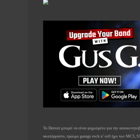
Το
Detroit
μπορεί να είναι φημισμένο για την αυτοκινητοβ
ακατέργαστο, πρώιμο
garage
rock
n
’
roll
ήχο των
MC
5,
S