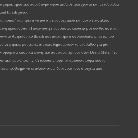
να χαρακτηριστικό παράδειγμα αφού μέσα σε τρία χρόνια και με ισάριθμα
ound
thrash
χώρο.
of
honor
” και πρέπει να πω ότι είναι όχι απλά και μόνο ένας άξιος
ένη προσπάθεια. Η παραγωγή είναι σαφώς καλύτερη, οι συνθέσεις είναι
oov
άτο Αμερικάνικο
thrash
που παραπέμπει σε σπουδαίες μπάντες του
μό με μερικές μοντέρνες πινελιές δημιουργούν το υπόβαθρο για μία
ζαν ορισμένα κάφρικα φωνητικά που παραπέμπουν στον
Death
Metal
ήχο
ροσωπική μου άποψη… σε άλλους μπορεί να αρέσουν. Τώρα που το
ανένα πρόβλημα να εντάξουν στο…δυναμικό τους στοιχεία από