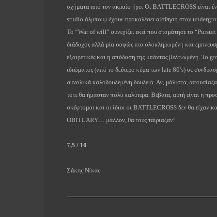
σχήματα από τον ακραίο ήχο. Οι
BATTLECROSS
είναι έ
studio
άλμπουμ έχουν προκαλέσει αίσθηση στον
undergr
Το “
War
of
will
” συνεχίζει εκεί που σταμάτησε το “
Pursuit
διάδοχος αλλά μία σαφώς πιο ολοκληρωμένη και εμπνευσμ
εξαιρετικές και η απόδοση της μπάντας βελτιωμένη. Το
gr
ιδιώματος (από το δεύτερο κύμα των
late
80’
s
) σε συνδυασ
συνολικά καλοδουλεμένη δουλειά. Αν, μάλιστα, απουσία
τότε θα ήμασταν πολύ καλύτερα. Βέβαια, αυτή είναι η π
σκέφτομαι και οι ίδιοι οι
BATTLECROSS
δεν θα είχαν κ
OBITUARY
… μάλλον, θα τους ταίριαζαν!
7,5 / 10
Σάκης
Νίκας