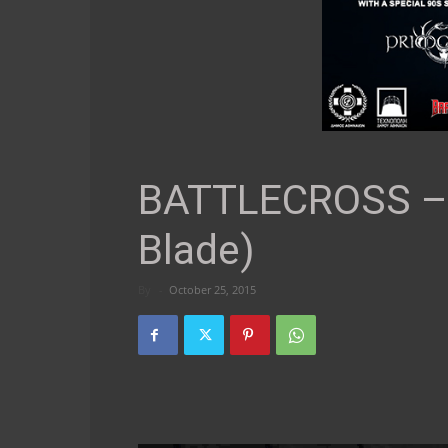
BATTLECROSS – “
Blade)
By
-
October 25, 2015