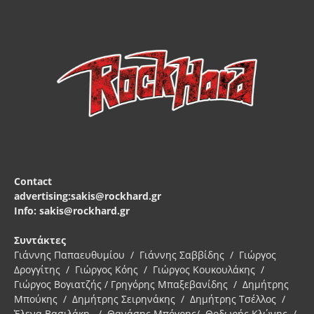
Contact
advertising:sakis@rockhard.gr
Info: sakis@rockhard.gr
Συντάκτες
Γιάννης Παπαευθυμίου / Γιάννης Σαββίδης / Γιώργος
Δρογγίτης / Γιώργος Κόης / Γιώργος Κουκουλάκης /
Γιώργος Βογιατζής / Γρηγόρης Μπαξεβανίδης / Δημήτρης
Μπούκης / Δημήτρης Σειρηνάκης / Δημήτρης Τσέλλος /
Έλενα Βασιλάκη / Θανάσης Μπόγρης/ Θοδωρής Κλώνης /