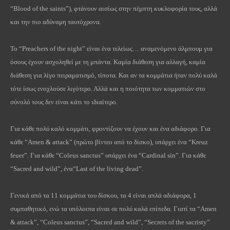
“
Blood
of
the
saints
”), φτάνουν αισίως στην πέμπτη κυκλοφορία τους, αλλά
και την πιο αδύναμη ταυτόχρονα.
Το “
Preachers
of
the
night
” είναι ένα τελείως… αναμενόμενο άλμπουμ για
όσους έχουν ασχοληθεί με τη μπάντα. Καμία διάθεση για αλλαγή, καμία
διάθεση για λίγο πειραματισμό, τίποτα. Και αν τα κομμάτια ήταν πολύ καλά
τότε ίσως ενοχλούσε λιγότερο. Αλλά και η ποιότητα των κομματιών στο
σύνολό τους δεν είναι κάτι το ιδιαίτερο.
Για κάθε πολύ καλό κομμάτι, φροντίζουν να έχουν και ένα αδιάφορο. Για
κάθε “
Amen
&
attack
” (πρώτο βίντεο από το δίσκο), υπάρχει ένα “
Kreuz
feuer
”. Για
κάθε
“
Coleus
sanctus
”
υπάρχει
ένα
“
Cardinal
sin
”.
Για
κάθε
“Sacred and wild”,
ένα
“Last of the living dead”.
Γενικά από τα 11 κομμάτια του δίσκου, τα 4 είναι απλά αδιάφορα, 1
συμπαθητικό, ενώ τα υπόλοιπα είναι σε πολύ καλά επίπεδα. Γιατί τα “
Amen
&
attack
”, “
Coleus
sanctus
”, “
Sacred
and
wild
”, “
Secrets
of
the
sacristy
”