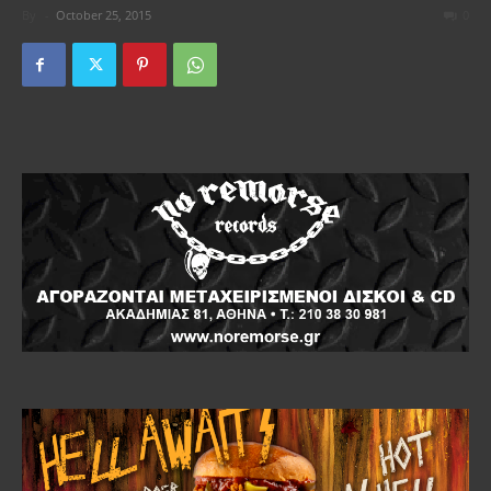
By
-
October 25, 2015
0