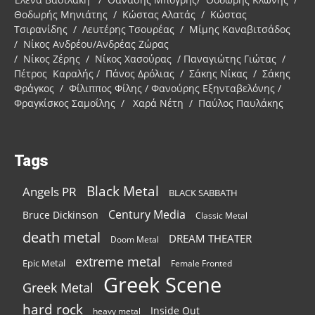
Θοδωρής Μηνιάτης / Κώστας Αλατάς / Κώστας
Τσιρανίδης / Λευτέρης Τσουρέας / Μίμης Καναβιτσάδος
/ Νίκος Ανδρέου/Ανδρέας Ζώρας
/ Νίκος Ζέρης / Νίκος Χασούρας / Παναγιώτης Γιώτας /
Πέτρος Καραλής / Πάνος Δρόλιας / Σάκης Νίκας / Σάκης
Φράγκος / Φίλιππος Φίλης / Φανούρης Εξηνταβελόνης /
Φραγκίσκος Σαμοΐλης / Χαρά Νέτη / Παύλος Παυλάκης
Tags
Black Metal
Angels PR
BLACK SABBATH
Century Media
Bruce Dickinson
Classic Metal
death metal
DREAM THEATER
Doom Metal
extreme metal
Epic Metal
Female Fronted
Greek Scene
Greek Metal
hard rock
Inside Out
heavy metal