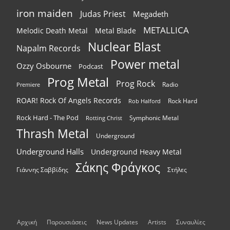
iron maiden
Judas Priest
Megadeth
METALLICA
Melodic Death Metal
Metal Blade
Nuclear Blast
Napalm Records
Power metal
Ozzy Osbourne
Podcast
Prog Metal
Prog Rock
Radio
Premiere
ROAR! Rock Of Angels Records
Rock Hard
Rob Halford
Rock Hard - The Pod
Symphonic Metal
Rotting Christ
Thrash Metal
Underground
Underground Halls
Underground Heavy Metal
Σάκης Φράγκος
Γιάννης Σαββίδης
Στήλες
Αρχική
Παρουσιάσεις
News Updates
Artists
Συναυλίες