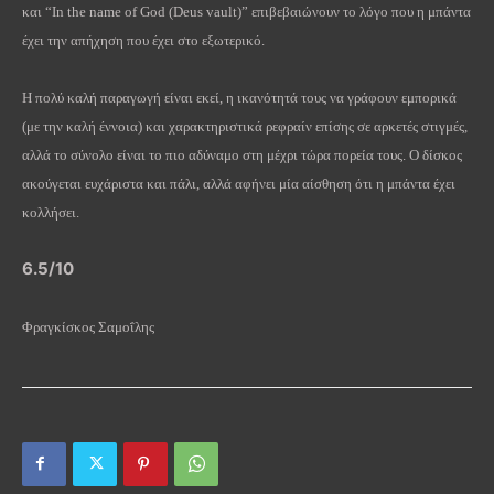
και “
In
the
name
of
God
(
Deus
vault
)” επιβεβαιώνουν το λόγο που η μπάντα
έχει την απήχηση που έχει στο εξωτερικό.
Η πολύ καλή παραγωγή είναι εκεί, η ικανότητά τους να γράφουν εμπορικά
(με την καλή έννοια) και χαρακτηριστικά ρεφραίν επίσης σε αρκετές στιγμές,
αλλά το σύνολο είναι το πιο αδύναμο στη μέχρι τώρα πορεία τους. Ο δίσκος
ακούγεται ευχάριστα και πάλι, αλλά αφήνει μία αίσθηση ότι η μπάντα έχει
κολλήσει.
6.5/10
Φραγκίσκος Σαμοΐλης