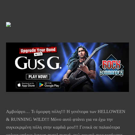
Αμβούργο… Τι όμορφη πόλη!!! Η γενέτειρα των HELLOWEEN
& RUNNING WILD!!! Μόνο αυτό φτάνει για να έχω την
συγκεκριμένη πόλη στην καρδιά μου!!! Γενικά σε παλαιότερα
χρόνια υπήρχε έντονη metal σκηνή, ενώ αρκετά συγκροτήματα