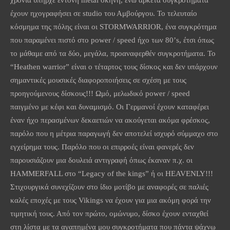
έχουν ηχογραφήσει σε studio του Αμβούργου. Το τελευταίο
κόσμημα της πόλης είναι οι STORMWARRIOR, ένα συγκρότημα
που παραμένει πιστό στο power / speed ήχο των 80’s, έτσι όπως
το μάθαμε από τα δύο, μεγάλα, προαναφερθέν συγκροτήματα. Το
“Heathen warrior” είναι ο τέταρτος τους δίσκος και δεν υπάρχουν
σημαντικές μουσικές διαφοροποιήσεις σε σχέση με τους
προηγούμενους δίσκους!!! Ωμό, μελωδικό power / speed
παιγμένο με κέφι και δυναμισμό. Οι Γερμανοί έχουν καταφέρει
έναν ήχο περασμένων δεκαετιών να ακούγεται ακόμα φρέσκος,
παρόλο που η μέτρια παραγωγή δεν αποτελεί ισχυρό σύμμαχο στο
εγχείρημα τους. Παρόλο που οι επιρροές είναι φανερές δεν
παρουσιάζουν μια δουλειά αντιγραφή όπως έκαναν π.χ. οι
HAMMERFALL στο “Legacy of the kings” ή οι HEAVENLY!!!
Στιχουργικά συνεχίζουν στο ίδιο μοτίβο με αναφορές σε παλιές
καλές εποχές με τους Vikings να έχουν για μια ακόμη φορά την
τιμητική τους. Από τον πρώτο, ομώνυμο, δίσκο έχουν ενταχθεί
στη λίστα με τα αγαπημένα μου συγκροτήματα που πάντα ψάχνω