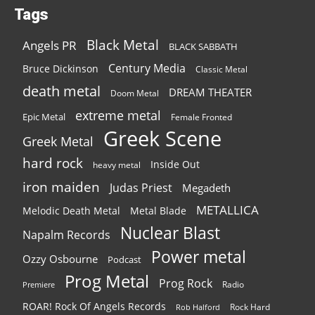
Tags
Black Metal
Angels PR
BLACK SABBATH
Century Media
Bruce Dickinson
Classic Metal
death metal
DREAM THEATER
Doom Metal
extreme metal
Epic Metal
Female Fronted
Greek Scene
Greek Metal
hard rock
Inside Out
heavy metal
iron maiden
Judas Priest
Megadeth
METALLICA
Melodic Death Metal
Metal Blade
Nuclear Blast
Napalm Records
Power metal
Ozzy Osbourne
Podcast
Prog Metal
Prog Rock
Radio
Premiere
ROAR! Rock Of Angels Records
Rock Hard
Rob Halford