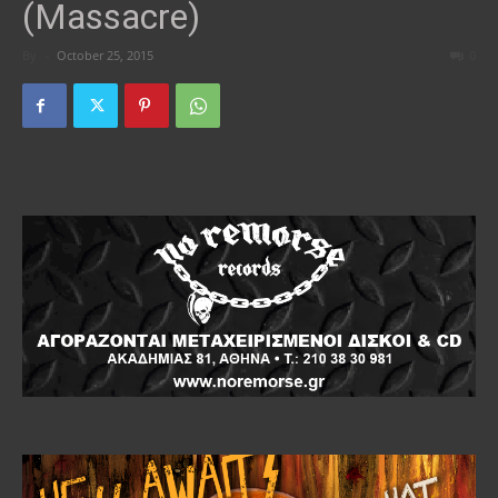
(Massacre)
By
-
October 25, 2015
0