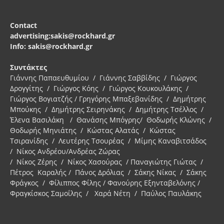
Contact
advertising:sakis@rockhard.gr
Info: sakis@rockhard.gr
Συντάκτες
Γιάννης Παπαευθυμίου / Γιάννης Σαββίδης / Γιώργος
Δρογγίτης / Γιώργος Κόης / Γιώργος Κουκουλάκης /
Γιώργος Βογιατζής / Γρηγόρης Μπαξεβανίδης / Δημήτρης
Μπούκης / Δημήτρης Σειρηνάκης / Δημήτρης Τσέλλος /
Έλενα Βασιλάκη / Θανάσης Μπόγρης/ Θοδωρής Κλώνης /
Θοδωρής Μηνιάτης / Κώστας Αλατάς / Κώστας
Τσιρανίδης / Λευτέρης Τσουρέας / Μίμης Καναβιτσάδος
/ Νίκος Ανδρέου/Ανδρέας Ζώρας
/ Νίκος Ζέρης / Νίκος Χασούρας / Παναγιώτης Γιώτας /
Πέτρος Καραλής / Πάνος Δρόλιας / Σάκης Νίκας / Σάκης
Φράγκος / Φίλιππος Φίλης / Φανούρης Εξηνταβελόνης /
Φραγκίσκος Σαμοΐλης / Χαρά Νέτη / Παύλος Παυλάκης