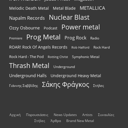
METALLICA
Melodic Death Metal
Metal Blade
Nuclear Blast
Napalm Records
Power metal
Ozzy Osbourne
Podcast
Prog Metal
Prog Rock
Radio
Premiere
ROAR! Rock Of Angels Records
Rock Hard
Rob Halford
Rock Hard - The Pod
Symphonic Metal
Rotting Christ
Thrash Metal
Underground
Underground Halls
Underground Heavy Metal
Σάκης Φράγκος
Γιάννης Σαββίδης
Στήλες
Αρχική
Παρουσιάσεις
News Updates
Artists
Συναυλίες
Στήλες
Άρθρα
Brand New Metal