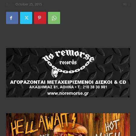
By
-
October 25, 2015
0