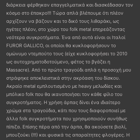
διάρκεια φέρθηκαν επαγγελματικά και διασκέδασαν τον
κόσμο στο έπακρο!!! Τώρα απλά βλέπουμε ότι πλέον
αρχίζουν να βάζουν και το δικό τους λιθαράκι, ως
ηγέτες πλέον, στο χώρο του folk metal επηρεάζοντας
νεότερα συγκροτήματα. Ένα από αυτά είναι οι Ιταλοί
FUROR GALLICO, οι οποίοι θα κυκλοφορήσουν το
ομώνυμο ντεμπούτο τους (είχε κυκλοφορήσει το 2010
ως αυτοχρηματοδοτούμενο, φέτος το βγάζει η
Massacre). Από το πρώτο τραγούδι απλά η προσοχή μου
στράφηκε αποκλειστικά στην ακρόαση του δίσκου.
Ακραίο metal εμπλουτισμένο με heavy μελωδίες και
μπόλικο folk που θα ικανοποιήσει τον κάθε φίλο του
συγκροτήματος. Η χρήση άρπας δίνει ένα ιδιαίτερο
χρώμα στα τραγούδια, κάτι που τους διαφοροποιεί με
άλλα folk συγκροτήματα που χρησιμοποιούν συνήθως
πίπιζα. Επίσης πέρα από την άρπα, θα ακούσετε βιολί,
μπουζούκι (!!!) και φυσικά τις απαραίτητες φλογέρες. Η