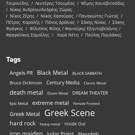
Τσιρανίδης / Λευτέρης Τσουρέας / Μίμης Καναβιτσάδος
/ Νίκος Ανδρέου/Ανδρέας Ζώρας
/ Νίκος Ζέρης / Νίκος Χασούρας / Παναγιώτης Γιώτας /
Πέτρος Καραλής / Πάνος Δρόλιας / Σάκης Νίκας / Σάκης
Φράγκος / Φίλιππος Φίλης / Φανούρης Εξηνταβελόνης /
Φραγκίσκος Σαμοΐλης / Χαρά Νέτη / Παύλος Παυλάκης
Tags
Black Metal
Angels PR
BLACK SABBATH
Century Media
Bruce Dickinson
Classic Metal
death metal
DREAM THEATER
Doom Metal
extreme metal
Epic Metal
Female Fronted
Greek Scene
Greek Metal
hard rock
Inside Out
heavy metal
iron maiden
Judas Priest
Megadeth