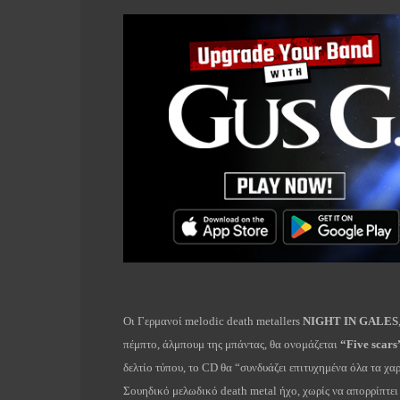
Οι
Γερμανοί
melodic
death
metallers
NIGHT
IN
GALES
πέμπτο, άλμπουμ της μπάντας, θα ονομάζεται
“
Five
scars
δελτίο τύπου, το
CD
θα “συνδυάζει επιτυχημένα όλα τα χα
Σουηδικό μελωδικό
death
metal
ήχο, χωρίς να απορρίπτει