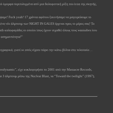
τά όμορφα περιτυλιγμένα από μια δολοφονική μίξη του icon της σκηνής,
έψαμε!
Fuck
yeah
! 17 χρόνια αφότου ξεκινήσαμε να μαγειρεύουμε το
, ένα νέο άλμπουμ των
NIGHT
IN
GALES
έρχεται προς το μέρος σας! Το
ath
καλοφαγάδες οι οποίοι ίσως έχουν σιχαθεί όλους τους
wannabes
που
 ασημαντότητα!”
γραφικά, γιατί κι εσείς είχατε πάρει την κάτω βόλτα στο τελευταίο…
rodynamic
”, είχε κυκλοφορήσει το 2001 από την
Massacre
Records
,
μα 3 άλμπουμ μέσω της
Nuclear
Blast
, τα “
Toward
the
twilight
” (1997),