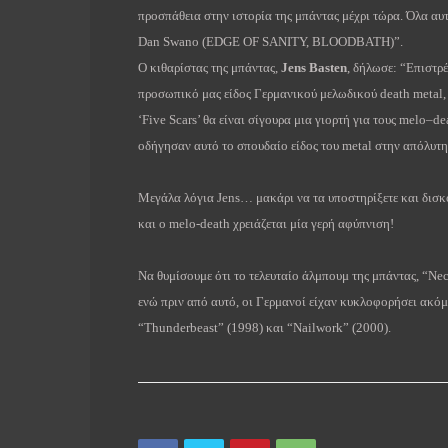
προσπάθεια στην ιστορία της μπάντας μέχρι τώρα. Όλα αυ
Dan
Swano
(
EDGE
OF
SANITY
,
BLOODBATH
)”.
O
κιθαρίστας της μπάντας,
Jens
Basten
, δήλωσε: “Επιστρ
προσωπικό μας είδος Γερμανικού μελωδικού
death
metal
‘
Five
Scars
’ θα είναι σίγουρα μια γιορτή για τους
melo
–
de
οδήγησαν αυτό το σπουδαίο είδος του
metal
στην απόλυτη
Μεγάλα λόγια
Jens
… μακάρι να τα υποστηρίξετε και δισκο
και ο melo-death χρειάζεται μία γερή αφύπνιση!
Να θυμίσουμε ότι το τελευταίο άλμπουμ της μπάντας, “
Nec
ενώ πριν από αυτό, οι Γερμανοί είχαν κυκλοφορήσει ακό
“
Thunderbeast
” (1998) και “
Nailwork
” (2000).