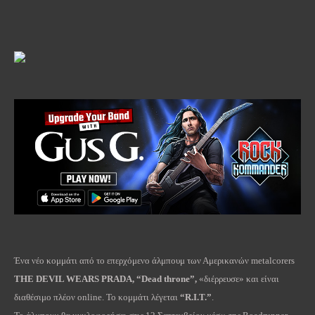
Ένα νέο κομμάτι από το επερχόμενο άλμπουμ των Αμερικανών
metalcorers
THE
DEVIL
WEARS
PRADA
, “
Dead
throne
”,
«διέρρευσε» και είναι
διαθέσιμο πλέον
online
. Το κομμάτι λέγεται
“
R
.
I
.
T
.”
.