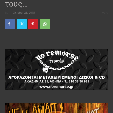
τους…
By
-
October 25, 2015
0