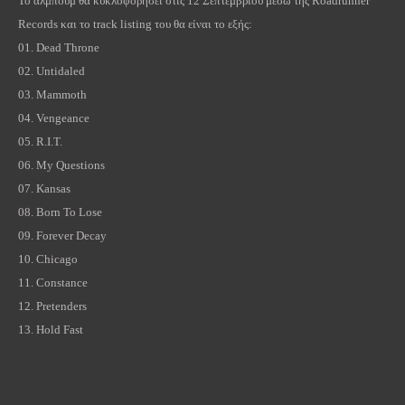
Το άλμπουμ θα κυκλοφορήσει στις 12 Σεπτεμβρίου μέσω της
Roadrunner
Records
και το
track
listing
του θα είναι το εξής:
01. Dead Throne
02. Untidaled
03. Mammoth
04. Vengeance
05. R.I.T.
06. My Questions
07.
Kansas
08. Born To Lose
09. Forever Decay
10.
Chicago
11.
Constance
12. Pretenders
13. Hold Fast