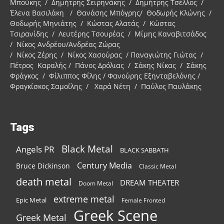
Μπούκης / Δημήτρης Σειρηνάκης / Δημήτρης Τσέλλος /
Έλενα Βασιλάκη / Θανάσης Μπόγρης/ Θοδωρής Κλώνης /
Θοδωρής Μηνιάτης / Κώστας Αλατάς / Κώστας
Τσιρανίδης / Λευτέρης Τσουρέας / Μίμης Καναβιτσάδος
/ Νίκος Ανδρέου/Ανδρέας Ζώρας
/ Νίκος Ζέρης / Νίκος Χασούρας / Παναγιώτης Γιώτας /
Πέτρος Καραλής / Πάνος Δρόλιας / Σάκης Νίκας / Σάκης
Φράγκος / Φίλιππος Φίλης / Φανούρης Εξηνταβελόνης /
Φραγκίσκος Σαμοΐλης / Χαρά Νέτη / Παύλος Παυλάκης
Tags
Black Metal
Angels PR
BLACK SABBATH
Century Media
Bruce Dickinson
Classic Metal
death metal
DREAM THEATER
Doom Metal
extreme metal
Epic Metal
Female Fronted
Greek Scene
Greek Metal