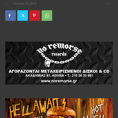
By
-
October 25, 2015
0