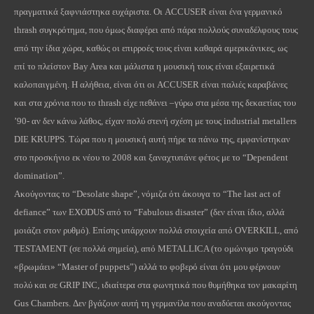
πραγματικά ξαφνιάστηκα ευχάριστα. Οι
ACCUSER
είναι ένα γερμανικό
thrash
συγκρότημα, που όμως διαφέρει από πάρα πολλούς συναδέλφους τους
από την ίδια χώρα, καθώς οι επιρροές τους είναι καθαρά αμερικάνικες, ως
επί το πλείστον
Bay
Area
και μάλιστα η μουσική τους είναι εξαιρετικά
καλοπαιγμένη. Η αλήθεια, είναι ότι οι
ACCUSER
είναι παλιές καραβάνες
και στα χρόνια που το
thrash
είχε πεθάνει –γύρω στα μέσα της δεκαετίας του
’90- αν δεν κάνω λάθος, είχαν πολύ στενή σχέση με τους
industrial
metallers
DIE
KRUPPS
. Τώρα που η μουσική αυτή πήρε τα πάνω της, εμφανίστηκαν
στο προσκήνιο εκ νέου το 2008 και ξαναχτυπάνε φέτος με το “
Dependent
domination
”.
Ακούγοντας το “
Desolate
shape
”, νόμιζα ότι άκουγα το “
The
last
act
of
defiance
” των
EXODUS
από το “
Fabulous
disaster
” (δεν είναι ίδιο, αλλά
μοιάζει στον ρυθμό). Επίσης υπάρχουν πολλά στοιχεία από
OVERKILL
, από
TESTAMENT
(σε πολλά σημεία), από
METALLICA
(το ομώνυμο τραγούδι
«βρωμάει» “
Master
of
puppets
”) αλλά το φοβερό είναι ότι μου φέρνουν
πολύ και σε
GRIP
INC
, ιδιαίτερα στα φωνητικά που θυμήθηκα τον μακαρίτη
Gus
Chambers
. Δεν βγάζουν αυτή τη γερμανίλα που αναδύεται ακούγοντας