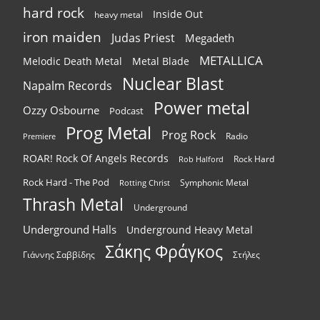
hard rock
Inside Out
heavy metal
iron maiden
Judas Priest
Megadeth
METALLICA
Melodic Death Metal
Metal Blade
Nuclear Blast
Napalm Records
Power metal
Ozzy Osbourne
Podcast
Prog Metal
Prog Rock
Radio
Premiere
ROAR! Rock Of Angels Records
Rock Hard
Rob Halford
Rock Hard - The Pod
Symphonic Metal
Rotting Christ
Thrash Metal
Underground
Underground Halls
Underground Heavy Metal
Σάκης Φράγκος
Γιάννης Σαββίδης
Στήλες