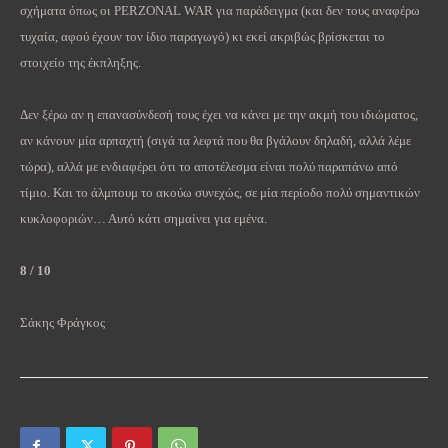
σχήματα όπως οι
PERZONAL
WAR
για παράδειγμα (και δεν τους αναφέρω
τυχαία, αφού έχουν τον ίδιο παραγωγό) κι εκεί ακριβώς βρίσκεται το
στοιχείο της έκπληξης.
Δεν ξέρω αν η επανασύνδεσή τους έχει να κάνει με την ακμή του ιδιώματος,
αν κάνουν μία αρπαχτή (σιγά τα λεφτά που θα βγάλουν δηλαδή, αλλά λέμε
τώρα), αλλά με ενδιαφέρει ότι το αποτέλεσμα είναι πολύ παραπάνω από
τίμιο. Και το άλμπουμ το ακούω συνεχώς, σε μία περίοδο πολύ σημαντικών
κυκλοφοριών… Αυτό κάτι σημαίνει για εμένα.
8 / 10
Σάκης Φράγκος