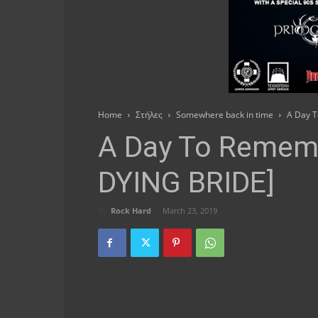
Home
Στήλες
Somewhere back in time
A Day 
A Day To Remem
DYING BRIDE]
By
Rock Hard
-
March 23, 2019