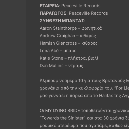
ΕΤΑΙΡΕΙΑ
: Peaceville Records
ΠΑΡΑΓΩΓΟΣ
: Peaceville Records
ΣΥΝΘΕΣΗ ΜΠΑΝΤΑΣ
:
Aaron Stainthorpe – φωνητικά
Andrew Craighan – κιθάρες
Hamish Glencross – κιθάρες
Lena Abé – μπάσο
Katie Stone – πλήκτρα, βιολί
Dan Mullins – ντραμς
Άλμπουμ νούμερο 10 για τους Βρετανούς 
χρονάκια από την κυκλοφορία του. “For Lie
μας γεννάει η παρέα από το Halifax της Αγγ
Οι MY DYING BRIDE τοποθετούνται χρονικά
“Towards the Sinister” και στα 30 χρόνια
μουσικό στερέωμα που αγαπάμε, καθώς είν