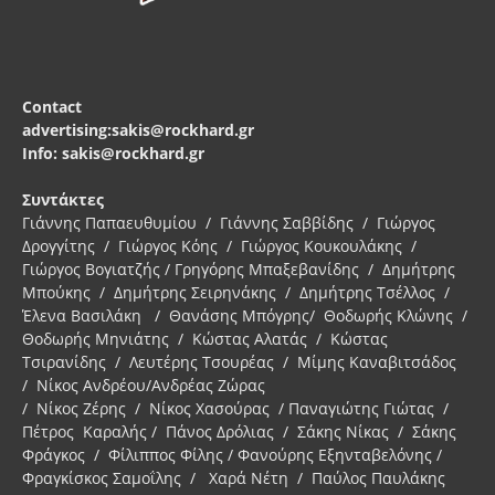
Contact
advertising:sakis@rockhard.gr
Info: sakis@rockhard.gr
Συντάκτες
Γιάννης Παπαευθυμίου / Γιάννης Σαββίδης / Γιώργος
Δρογγίτης / Γιώργος Κόης / Γιώργος Κουκουλάκης /
Γιώργος Βογιατζής / Γρηγόρης Μπαξεβανίδης / Δημήτρης
Μπούκης / Δημήτρης Σειρηνάκης / Δημήτρης Τσέλλος /
Έλενα Βασιλάκη / Θανάσης Μπόγρης/ Θοδωρής Κλώνης /
Θοδωρής Μηνιάτης / Κώστας Αλατάς / Κώστας
Τσιρανίδης / Λευτέρης Τσουρέας / Μίμης Καναβιτσάδος
/ Νίκος Ανδρέου/Ανδρέας Ζώρας
/ Νίκος Ζέρης / Νίκος Χασούρας / Παναγιώτης Γιώτας /
Πέτρος Καραλής / Πάνος Δρόλιας / Σάκης Νίκας / Σάκης
Φράγκος / Φίλιππος Φίλης / Φανούρης Εξηνταβελόνης /
Φραγκίσκος Σαμοΐλης / Χαρά Νέτη / Παύλος Παυλάκης