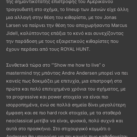
της σημαντικότατης επιστροφής του Αμερικανού
τραγουδιστή στο σχήμα, το lineup των Δανών είχε άλλη
μια αλλαγή στην θέση του κιθαρίστα, με τον Jonas
Larsen να παίρνει την θέση του αποχωρήσαντα Marcus
Jidell, καλύπτοντας επάξια το κενό και συνεχίζοντας
την παράδοση με τους εξαιρετικούς κιθαρίστες που
έχουν περάσει από τους ROYAL HUNT.
Συνθετικά τώρα στο ‘”Show me how to live” ο
mastermind της μπάντας Andre Andersen μπορεί να πει
κανείς πως δοκιμάζει με επιτυχία, μια επιστροφή στα
πρώτα και πολύ επιτυχημένα χρόνια του σχήματος, με
τα progressive και power στοιχεία να είναι πιο
ισορροπημένα, ενώ σε πολλά σημεία δίνει μεγαλύτερη
έμφαση και σε πιο hard rock στοιχεία, με τα σταθερά
neoclassical μοτίβα να είναι, φυσικά, πολύ συχνά και
αυτά στο προσκήνιο. Στο στιχουργικό κομμάτι ο
Andersen θα μπορούσε να πει κανείς πως καθοδηγείται