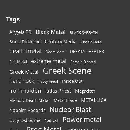
Tags
Black Metal
Angels PR
BLACK SABBATH
Century Media
Bruce Dickinson
Classic Metal
death metal
DREAM THEATER
Doom Metal
extreme metal
Epic Metal
Female Fronted
Greek Scene
Greek Metal
hard rock
Inside Out
heavy metal
iron maiden
Judas Priest
Megadeth
METALLICA
Melodic Death Metal
Metal Blade
Nuclear Blast
Napalm Records
Power metal
Ozzy Osbourne
Podcast
Prog Metal