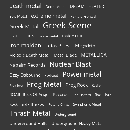
death metal
DREAM THEATER
Doom Metal
extreme metal
Epic Metal
Female Fronted
Greek Scene
Greek Metal
hard rock
Inside Out
heavy metal
iron maiden
Judas Priest
Megadeth
METALLICA
Melodic Death Metal
Metal Blade
Nuclear Blast
Napalm Records
Power metal
Ozzy Osbourne
Podcast
Prog Metal
Prog Rock
Radio
Premiere
ROAR! Rock Of Angels Records
Rock Hard
Rob Halford
Rock Hard - The Pod
Symphonic Metal
Rotting Christ
Thrash Metal
Underground
Underground Halls
Underground Heavy Metal