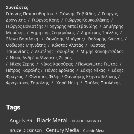
Συντάκτες
Γιάννης Παπαευθυμίου / Γιάννης Σαββίδης / Γιώργος
Δρογγίτης / Γιώργος Κόης / Γιώργος Κουκουλάκης /
Γιώργος Βογιατζής / Γρηγόρης Μπαξεβανίδης / Δημήτρης
Μπούκης / Δημήτρης Σειρηνάκης / Δημήτρης Τσέλλος /
Έλενα Βασιλάκη / Θανάσης Μπόγρης/ Θοδωρής Κλώνης /
Θοδωρής Μηνιάτης / Κώστας Αλατάς / Κώστας
Τσιρανίδης / Λευτέρης Τσουρέας / Μίμης Καναβιτσάδος
/ Νίκος Ανδρέου/Ανδρέας Ζώρας
/ Νίκος Ζέρης / Νίκος Χασούρας / Παναγιώτης Γιώτας /
Πέτρος Καραλής / Πάνος Δρόλιας / Σάκης Νίκας / Σάκης
Φράγκος / Φίλιππος Φίλης / Φανούρης Εξηνταβελόνης /
Φραγκίσκος Σαμοΐλης / Χαρά Νέτη / Παύλος Παυλάκης
Tags
Black Metal
Angels PR
BLACK SABBATH
Century Media
Bruce Dickinson
Classic Metal