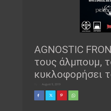
AGNOSTIC FRONT
τους άλμπουμ, τ
κυκλοφορήσει 
By
-
August 9, 2019