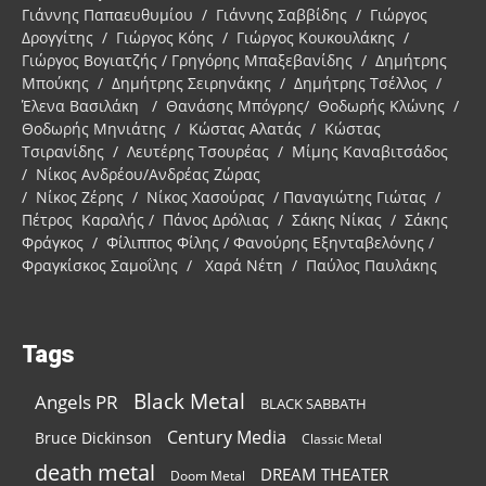
Γιάννης Παπαευθυμίου / Γιάννης Σαββίδης / Γιώργος
Δρογγίτης / Γιώργος Κόης / Γιώργος Κουκουλάκης /
Γιώργος Βογιατζής / Γρηγόρης Μπαξεβανίδης / Δημήτρης
Μπούκης / Δημήτρης Σειρηνάκης / Δημήτρης Τσέλλος /
Έλενα Βασιλάκη / Θανάσης Μπόγρης/ Θοδωρής Κλώνης /
Θοδωρής Μηνιάτης / Κώστας Αλατάς / Κώστας
Τσιρανίδης / Λευτέρης Τσουρέας / Μίμης Καναβιτσάδος
/ Νίκος Ανδρέου/Ανδρέας Ζώρας
/ Νίκος Ζέρης / Νίκος Χασούρας / Παναγιώτης Γιώτας /
Πέτρος Καραλής / Πάνος Δρόλιας / Σάκης Νίκας / Σάκης
Φράγκος / Φίλιππος Φίλης / Φανούρης Εξηνταβελόνης /
Φραγκίσκος Σαμοΐλης / Χαρά Νέτη / Παύλος Παυλάκης
Tags
Black Metal
Angels PR
BLACK SABBATH
Century Media
Bruce Dickinson
Classic Metal
death metal
DREAM THEATER
Doom Metal