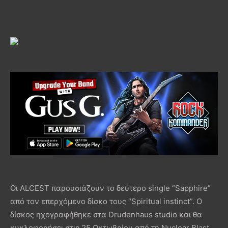
Οι ALCEST παρουσιάζουν το δεύτερο single “Sapphire”
από τον επερχόμενο δίσκο τους “Spiritual instinct”. Ο
δίσκος ηχογραφήθηκε στα Drudenhaus studio και θα
κυκλοφορήσει στις 25 Οκτωβρίου από τη Nuclear Blast.