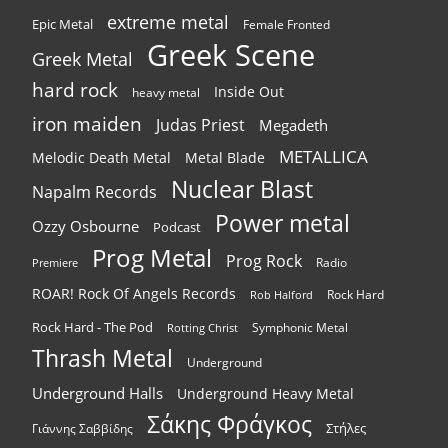
extreme metal
Epic Metal
Female Fronted
Greek Scene
Greek Metal
hard rock
Inside Out
heavy metal
iron maiden
Judas Priest
Megadeth
METALLICA
Melodic Death Metal
Metal Blade
Nuclear Blast
Napalm Records
Power metal
Ozzy Osbourne
Podcast
Prog Metal
Prog Rock
Radio
Premiere
ROAR! Rock Of Angels Records
Rock Hard
Rob Halford
Rock Hard - The Pod
Symphonic Metal
Rotting Christ
Thrash Metal
Underground
Underground Halls
Underground Heavy Metal
Σάκης Φράγκος
Στήλες
Γιάννης Σαββίδης