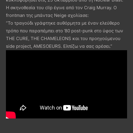
Η σκηνοθεσία του clip έγινε από τον Craig Murray. Ο
frontman της μπάντας Neige σχολίασε:
“Το τραγούδι γράφτηκε αυθόρμητα με έναν ελεύθερο
τρόπο που παραπέμπει στο ’80 post-punk στο ύφος των
THE CURE, THE CHAMELEONS και του προηγούμενου
side project, AMESOEURS. Ελπίζω να σας αρέσει.”