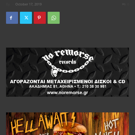
By
-
October 17, 2019
0