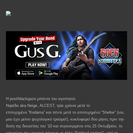
Η
post
/
blackgaze
μπάντα του
αγαπητο
ύ
Νιφάδα
aka
Neige
,
ALCEST
,
τρία χρόνια μετά το
επι
τυχημένο
“
Kodama
”
και πέντε μετά το αποτυχημένο
“
Shelter
” (
ναι,
μου έχει μείνει ψυχολογικό τραύμα!), κυκλοφορεί δύο μήνες πριν την
δύση της δεκαετίας του ’10
και συγκεκριμένα στις 25 Οκτωβρίου, το
καινούριο της μουσικό πόνημα με τίτλο
“
Spiritual
instinct
”
, υπό τη