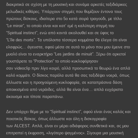
διακριτικά σε σχέση με τη μουσική και συνάμα αρκετές ταξιδιάρικες
μελωδικές κιθάρες. Υπάρχουν στιγμές που θυμίζουν έντονα τους
πρώτους δίσκους, ιδιαίτερα στο 5ο κατά σειρά τραγούδι, με τίτλο
“Le
miroir
”, το οποίο είναι και κατ’ εμέ η καλύτερη στιγμή του
“Spiritual
instinct
”, ενώ από κοντά ακολουθεί και σε ύφος το
“
L’île
des
morts
”. Τα υπόλοιπα τέσσερα κομμάτια θα έλεγα ότι είναι
ελαφρώς… άγευστα, αφού μέσα σε αυτά το μόνο που μου έμεινε στο
μυαλό είναι το εναρκτήριο “
Les
jardins
de
minuit
”. Ξέρω ότι αρκετοί
γουστάρατε το “
Protection
” το οποίο κυκλοφόρησαν
σαν
videoclip
πριν λίγο καιρό, αλλά προσωπικά το θεωρώ ένα απλά
καλό κομμάτι. Ο δίσκος παρόλα αυτά θα σας ταξιδέψει νοερά, όπως
άλλωστε και η προηγούμενη
κυκλοφορία,
σε καταπράσινα δάση
αποικ
ισ
μένα από νεράιδες, αλλά θα είναι ένα… απλά ευχάριστο
άκουσμα και τίποτε παραπάνω.
Δεν υπάρχει θέμα με το “
Spiritual
instinct
”, αφού είναι ένας καλός και
ποιοτικός δίσκος, όπως άλλωστε και όλη η δισκογραφία
των
ALCEST
. Απλά, είναι εν μέρει αδιάφορος συνθετικά και
,
ας μου
επιτραπεί η έκφραση
,
«λιγότερο ψαγμένος». Σίγουρα μια μουσική