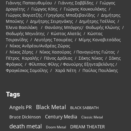
Γιάννης Παπαευθυμίου / Γιάννης Σαββίδης / Γιώργος
Δρογγίτης / Γιώργος Κόης / Γιώργος Κουκουλάκης /
Γιώργος Βογιατζής / Γρηγόρης Μπαξεβανίδης / Δημήτρης
Μπούκης / Δημήτρης Σειρηνάκης / Δημήτρης Τσέλλος /
Έλενα Βασιλάκη / Θανάσης Μπόγρης/ Θοδωρής Κλώνης /
Θοδωρής Μηνιάτης / Κώστας Αλατάς / Κώστας
Τσιρανίδης / Λευτέρης Τσουρέας / Μίμης Καναβιτσάδος
/ Νίκος Ανδρέου/Ανδρέας Ζώρας
/ Νίκος Ζέρης / Νίκος Χασούρας / Παναγιώτης Γιώτας /
Πέτρος Καραλής / Πάνος Δρόλιας / Σάκης Νίκας / Σάκης
Φράγκος / Φίλιππος Φίλης / Φανούρης Εξηνταβελόνης /
Φραγκίσκος Σαμοΐλης / Χαρά Νέτη / Παύλος Παυλάκης
Tags
Black Metal
Angels PR
BLACK SABBATH
Century Media
Bruce Dickinson
Classic Metal
death metal
DREAM THEATER
Doom Metal