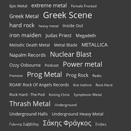
extreme metal
Epic Metal
Female Fronted
Greek Scene
Greek Metal
hard rock
Inside Out
heavy metal
iron maiden
Judas Priest
Megadeth
METALLICA
Melodic Death Metal
Metal Blade
Nuclear Blast
Napalm Records
Power metal
Ozzy Osbourne
Podcast
Prog Metal
Prog Rock
Radio
Premiere
ROAR! Rock Of Angels Records
Rock Hard
Rob Halford
Rock Hard - The Pod
Symphonic Metal
Rotting Christ
Thrash Metal
Underground
Underground Halls
Underground Heavy Metal
Σάκης Φράγκος
Γιάννης Σαββίδης
Στήλες