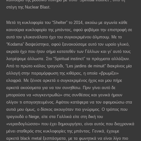
στέγη της
Nuclear
Blast
.
Μετά τη κυκλοφορία του “
Shelter
” το 2014, ακούω με αγωνία κάθε
καινούρια κυκλοφορία της μπάντας, αφού φοβάμαι την επιστροφή σε
αυτό τον γλυκανάλατο ήχο του συγκεκριμένου άλμπουμ. Με το
“
Kodama
” διαψεύστηκα, αφού ξανακούσαμε αυτό τον ωραίο γλυκό,
ακραίο ήχο που ήταν σήμα κατατεθέν των Γάλλων και γι’ αυτό τους
λατρέψαμε άλλωστε. Στο “
Spiritual
instinct
” τα πράγματα αλλάζουν.
Από το πρώτο κιόλας τραγούδι, “
Les
jardins
de
minuit
” διακρίνεις μία
αλλαγή στην παραμόρφωση της κιθάρας, η οποία «βρωμίζει»
ελαφριά. Με ξένισε αρκετά ο συγκεκριμένος ήχος και μου πήρε
αρκετά ακούσματα για να τον συνηθίσω. Πριν γίνει αυτό δε
μπορούσα να «συγκεντρωθώ» στις συνθέσεις και γενικά ήμουν
ολίγον τι απογοητευμένος. Αφότου κατάφερα να τον αφομοιώσω στα
αυτιά μου όμως, ο δίσκος ακουγόταν πιο γνώριμος. Ο τρόπος που
τραγουδά ο
Neige
, είτε στα Γαλλικά είτε στη δική του
«νεραιδογλώσσα» που έχει δημιουργήσει, είναι αυτός που διαχρονικά
μένει σταθερός στις κυκλοφορίες της μπάντας. Γενικά, έχουμε
αρκετά
black
metal
ξεσπάσματα,
με τα φωνητικά
να είναι
λίγο πιο