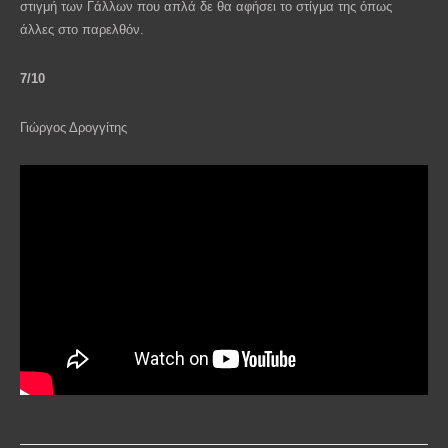
στιγμή των Γάλλων που απλά δε θα αφήσει το στίγμα της όπως
άλλες στο παρελθόν.
7/10
Γιώργος Δρογγίτης