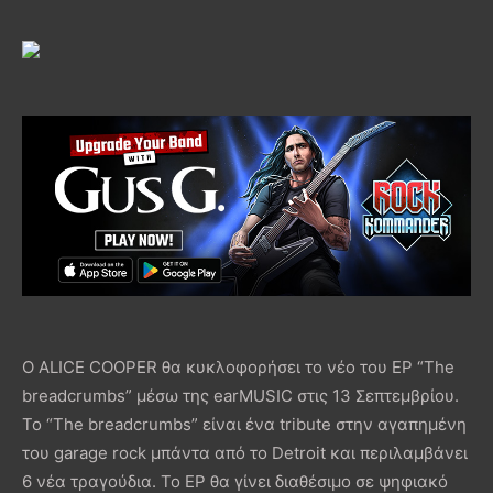
Ο ALICE COOPER θα κυκλοφορήσει το νέο του EP “The
breadcrumbs” μέσω της earMUSIC στις 13 Σεπτεμβρίου.
Το “The breadcrumbs” είναι ένα tribute στην αγαπημένη
του garage rock μπάντα από το Detroit και περιλαμβάνει
6 νέα τραγούδια. Το EP θα γίνει διαθέσιμο σε ψηφιακό