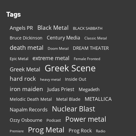
Tags
Black Metal
Angels PR
BLACK SABBATH
Century Media
Bruce Dickinson
Classic Metal
death metal
DREAM THEATER
Doom Metal
extreme metal
Epic Metal
Female Fronted
Greek Scene
Greek Metal
hard rock
Inside Out
heavy metal
iron maiden
Judas Priest
Megadeth
METALLICA
Melodic Death Metal
Metal Blade
Nuclear Blast
Napalm Records
Power metal
Ozzy Osbourne
Podcast
Prog Metal
Prog Rock
Radio
Premiere