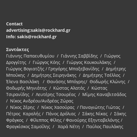
Contact
advertising:sakis@rockhard.gr
Info: sakis@rockhard.gr
Συντάκτες
Γιάννης Παπαευθυμίου / Γιάννης Σαββίδης / Γιώργος
Δρογγίτης / Γιώργος Κόης / Γιώργος Κουκουλάκης /
Γιώργος Βογιατζής / Γρηγόρης Μπαξεβανίδης / Δημήτρης
Μπούκης / Δημήτρης Σειρηνάκης / Δημήτρης Τσέλλος /
Έλενα Βασιλάκη / Θανάσης Μπόγρης/ Θοδωρής Κλώνης /
Θοδωρής Μηνιάτης / Κώστας Αλατάς / Κώστας
Τσιρανίδης / Λευτέρης Τσουρέας / Μίμης Καναβιτσάδος
/ Νίκος Ανδρέου/Ανδρέας Ζώρας
/ Νίκος Ζέρης / Νίκος Χασούρας / Παναγιώτης Γιώτας /
Πέτρος Καραλής / Πάνος Δρόλιας / Σάκης Νίκας / Σάκης
Φράγκος / Φίλιππος Φίλης / Φανούρης Εξηνταβελόνης /
Φραγκίσκος Σαμοΐλης / Χαρά Νέτη / Παύλος Παυλάκης