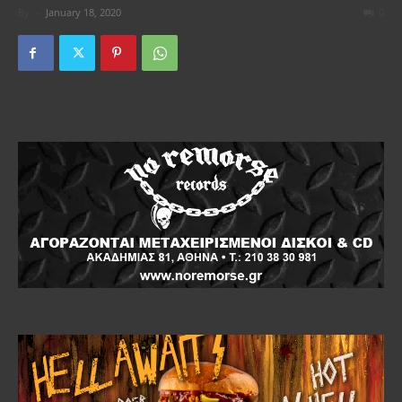
By
-
January 18, 2020
0