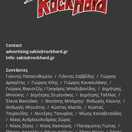
Contact
advertising:sakis@rockhard.gr
Info: sakis@rockhard.gr
Συντάκτες
Γιάννης Παπαευθυμίου / Γιάννης Σαββίδης / Γιώργος
Δρογγίτης / Γιώργος Κόης / Γιώργος Κουκουλάκης /
Γιώργος Βογιατζής / Γρηγόρης Μπαξεβανίδης / Δημήτρης
Μπούκης / Δημήτρης Σειρηνάκης / Δημήτρης Τσέλλος /
Έλενα Βασιλάκη / Θανάσης Μπόγρης/ Θοδωρής Κλώνης /
Θοδωρής Μηνιάτης / Κώστας Αλατάς / Κώστας
Τσιρανίδης / Λευτέρης Τσουρέας / Μίμης Καναβιτσάδος
/ Νίκος Ανδρέου/Ανδρέας Ζώρας
/ Νίκος Ζέρης / Νίκος Χασούρας / Παναγιώτης Γιώτας /
Πέτρος Καραλής / Πάνος Δρόλιας / Σάκης Νίκας / Σάκης