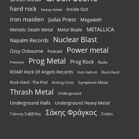
hard rock
Inside Out
heavy metal
iron maiden
Judas Priest
Megadeth
METALLICA
Melodic Death Metal
Metal Blade
Nuclear Blast
Napalm Records
Power metal
Ozzy Osbourne
Podcast
Prog Metal
Prog Rock
Radio
Premiere
ROAR! Rock Of Angels Records
Rock Hard
Rob Halford
Rock Hard - The Pod
Symphonic Metal
Rotting Christ
Thrash Metal
Underground
Underground Halls
Underground Heavy Metal
Σάκης Φράγκος
Γιάννης Σαββίδης
Στήλες