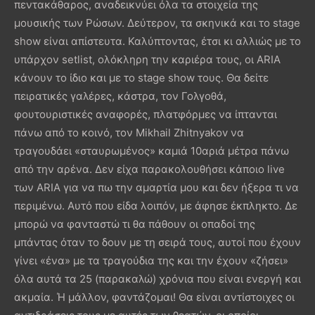
πεντακάθαρος, αναδεικνύει όλα τα στοιχεία της
μουσικής των Ρώσων. Δεύτερον, τα σκηνικά και το stage
show είναι απίστευτα. Καλύπτοντας, έτσι κι αλλιώς με το
υπάρχον setlist, ολόκληρη την καριέρα τους, οι ARIA
κάνουν το ίδιο και με το stage show τους. Θα δείτε
πειρατικές γαλέρες, κάστρα, τον Γολγοθά,
φουτουριστικές αναφορές, πλατφόρμες να ίπτανται
πάνω από το κοινό, τον Mikhail Zhitnyakov να
τραγουδάει «σταυρωμένος» καμιά 10αριά μέτρα πάνω
από την αρένα. Δεν είχα παρακολουθήσει κάποιο live
των ARIA για να πω την αμαρτία μου και δεν ήξερα τι να
περιμένω. Αυτό που είδα λοιπόν, με άφησε έκπληκτο. Δε
μπορώ να φανταστώ τι θα πάθουν οι οπαδοί της
μπάντας όταν το δουν με τη σειρά τους, αυτοί που έχουν
γίνει «ένα» με τα τραγούδια της και την έχουν «ζήσει»
όλα αυτά τα 25 (παρακαλώ) χρόνια που είναι ενεργή και
ακμαία. Ή μάλλον, φαντάζομαι! Θα είναι αντίστοιχες οι