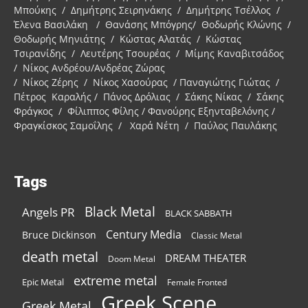
Μπούκης / Δημήτρης Σειρηνάκης / Δημήτρης Τσέλλος /
Έλενα Βασιλάκη / Θανάσης Μπόγρης/ Θοδωρής Κλώνης /
Θοδωρής Μηνιάτης / Κώστας Αλατάς / Κώστας
Τσιρανίδης / Λευτέρης Τσουρέας / Μίμης Καναβιτσάδος
/ Νίκος Ανδρέου/Ανδρέας Ζώρας
/ Νίκος Ζέρης / Νίκος Χασούρας / Παναγιώτης Γιώτας /
Πέτρος Καραλής / Πάνος Δρόλιας / Σάκης Νίκας / Σάκης
Φράγκος / Φίλιππος Φίλης / Φανούρης Εξηνταβελόνης /
Φραγκίσκος Σαμοΐλης / Χαρά Νέτη / Παύλος Παυλάκης
Tags
Black Metal
Angels PR
BLACK SABBATH
Century Media
Bruce Dickinson
Classic Metal
death metal
DREAM THEATER
Doom Metal
extreme metal
Epic Metal
Female Fronted
Greek Scene
Greek Metal