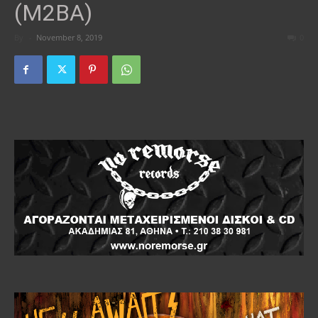
(M2BA)
By
-
November 8, 2019
0