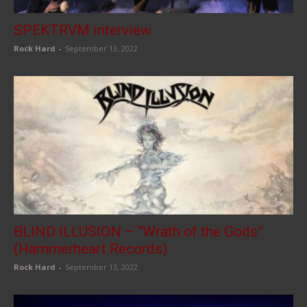
SPEKTRVM interview
Rock Hard
-
September 13, 2022
BLIND ILLUSION – “Wrath of the Gods”
(Hammerheart Records)
Rock Hard
-
September 13, 2022