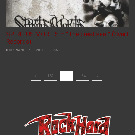
SPIRITUS MORTIS – “The great seal” (Svart
Records)
Rock Hard
-
September 12, 2022
162
163
164