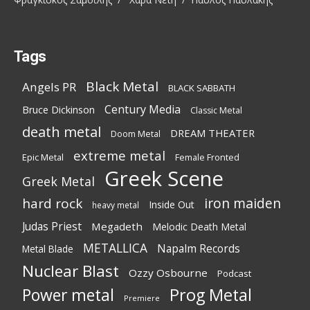
Tags
Black Metal
Angels PR
BLACK SABBATH
Century Media
Bruce Dickinson
Classic Metal
death metal
DREAM THEATER
Doom Metal
extreme metal
Epic Metal
Female Fronted
Greek Scene
Greek Metal
iron maiden
hard rock
Inside Out
heavy metal
Judas Priest
Megadeth
Melodic Death Metal
METALLICA
Napalm Records
Metal Blade
Nuclear Blast
Ozzy Osbourne
Podcast
Power metal
Prog Metal
Premiere