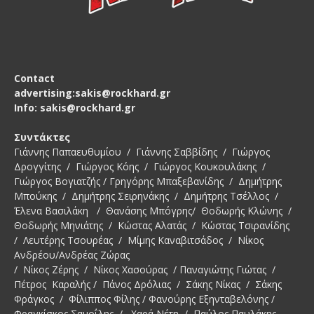
Contact
advertising:sakis@rockhard.gr
Info: sakis@rockhard.gr
Συντάκτες
Γιάννης Παπαευθυμίου / Γιάννης Σαββίδης / Γιώργος
Δρογγίτης / Γιώργος Κόης / Γιώργος Κουκουλάκης /
Γιώργος Βογιατζής / Γρηγόρης Μπαξεβανίδης / Δημήτρης
Μπούκης / Δημήτρης Σειρηνάκης / Δημήτρης Τσέλλος /
Έλενα Βασιλάκη / Θανάσης Μπόγρης/ Θοδωρής Κλώνης /
Θοδωρής Μηνιάτης / Κώστας Αλατάς / Κώστας Τσιρανίδης
/ Λευτέρης Τσουρέας / Μίμης Καναβιτσάδος / Νίκος
Ανδρέου/Ανδρέας Ζώρας
/ Νίκος Ζέρης / Νίκος Χασούρας / Παναγιώτης Γιώτας /
Πέτρος Καραλής / Πάνος Δρόλιας / Σάκης Νίκας / Σάκης
Φράγκος / Φίλιππος Φίλης / Φανούρης Εξηνταβελόνης /
Φραγκίσκος Σαμοΐλης / Χαρά Νέτη / Παύλος Παυλάκης