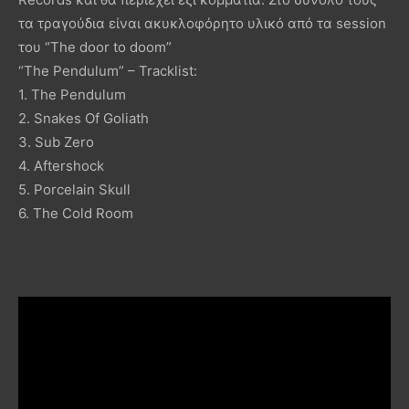
τα τραγούδια είναι ακυκλοφόρητο υλικό από τα session
του “The door to doom”
“The Pendulum” – Tracklist:
1. The Pendulum
2. Snakes Of Goliath
3. Sub Zero
4. Aftershock
5. Porcelain Skull
6. The Cold Room