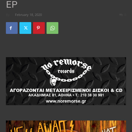
EP
By
-
February 18, 2020
0