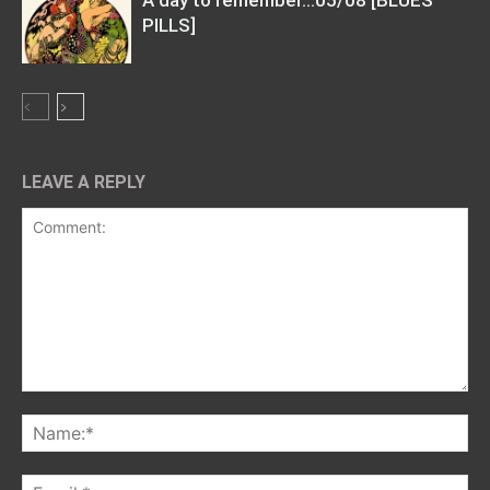
A day to remember…05/08 [BLUES
PILLS]
LEAVE A REPLY