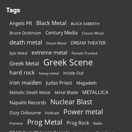
Tags
Black Metal
Angels PR
BLACK SABBATH
Century Media
Bruce Dickinson
Classic Metal
death metal
DREAM THEATER
Doom Metal
extreme metal
Epic Metal
Female Fronted
Greek Scene
Greek Metal
hard rock
Inside Out
heavy metal
iron maiden
Judas Priest
Megadeth
METALLICA
Melodic Death Metal
Metal Blade
Nuclear Blast
Napalm Records
Power metal
Ozzy Osbourne
Podcast
Prog Metal
Prog Rock
Radio
Premiere