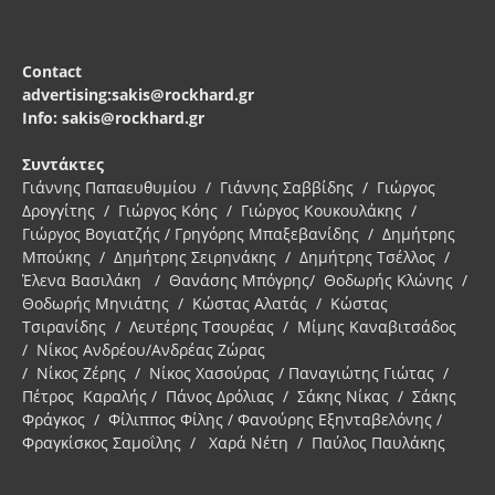
Contact
advertising:sakis@rockhard.gr
Info: sakis@rockhard.gr
Συντάκτες
Γιάννης Παπαευθυμίου / Γιάννης Σαββίδης / Γιώργος
Δρογγίτης / Γιώργος Κόης / Γιώργος Κουκουλάκης /
Γιώργος Βογιατζής / Γρηγόρης Μπαξεβανίδης / Δημήτρης
Μπούκης / Δημήτρης Σειρηνάκης / Δημήτρης Τσέλλος /
Έλενα Βασιλάκη / Θανάσης Μπόγρης/ Θοδωρής Κλώνης /
Θοδωρής Μηνιάτης / Κώστας Αλατάς / Κώστας
Τσιρανίδης / Λευτέρης Τσουρέας / Μίμης Καναβιτσάδος
/ Νίκος Ανδρέου/Ανδρέας Ζώρας
/ Νίκος Ζέρης / Νίκος Χασούρας / Παναγιώτης Γιώτας /
Πέτρος Καραλής / Πάνος Δρόλιας / Σάκης Νίκας / Σάκης
Φράγκος / Φίλιππος Φίλης / Φανούρης Εξηνταβελόνης /
Φραγκίσκος Σαμοΐλης / Χαρά Νέτη / Παύλος Παυλάκης