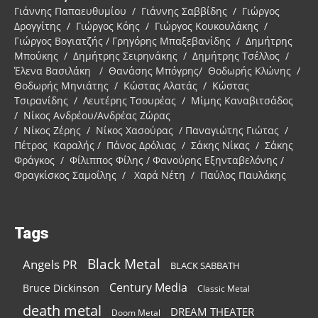
Γιάννης Παπαευθυμίου / Γιάννης Σαββίδης / Γιώργος
Δρογγίτης / Γιώργος Κόης / Γιώργος Κουκουλάκης /
Γιώργος Βογιατζής / Γρηγόρης Μπαξεβανίδης / Δημήτρης
Μπούκης / Δημήτρης Σειρηνάκης / Δημήτρης Τσέλλος /
Έλενα Βασιλάκη / Θανάσης Μπόγρης/ Θοδωρής Κλώνης /
Θοδωρής Μηνιάτης / Κώστας Αλατάς / Κώστας
Τσιρανίδης / Λευτέρης Τσουρέας / Μίμης Καναβιτσάδος
/ Νίκος Ανδρέου/Ανδρέας Ζώρας
/ Νίκος Ζέρης / Νίκος Χασούρας / Παναγιώτης Γιώτας /
Πέτρος Καραλής / Πάνος Δρόλιας / Σάκης Νίκας / Σάκης
Φράγκος / Φίλιππος Φίλης / Φανούρης Εξηνταβελόνης /
Φραγκίσκος Σαμοΐλης / Χαρά Νέτη / Παύλος Παυλάκης
Tags
Black Metal
Angels PR
BLACK SABBATH
Century Media
Bruce Dickinson
Classic Metal
death metal
DREAM THEATER
Doom Metal