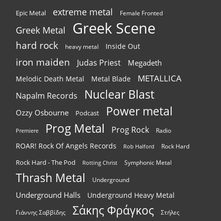
extreme metal
Epic Metal
Female Fronted
Greek Scene
Greek Metal
hard rock
Inside Out
heavy metal
iron maiden
Judas Priest
Megadeth
METALLICA
Melodic Death Metal
Metal Blade
Nuclear Blast
Napalm Records
Power metal
Ozzy Osbourne
Podcast
Prog Metal
Prog Rock
Radio
Premiere
ROAR! Rock Of Angels Records
Rock Hard
Rob Halford
Rock Hard - The Pod
Symphonic Metal
Rotting Christ
Thrash Metal
Underground
Underground Halls
Underground Heavy Metal
Σάκης Φράγκος
Γιάννης Σαββίδης
Στήλες