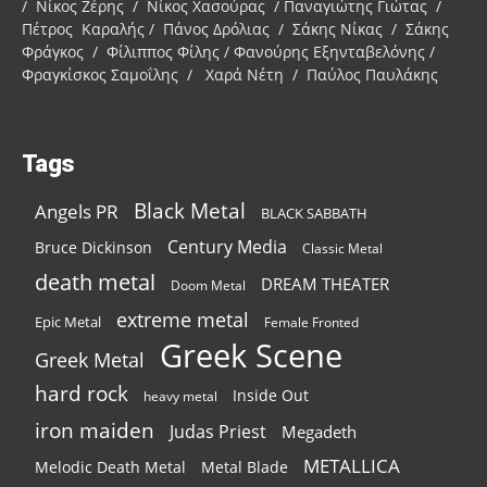
/ Νίκος Ζέρης / Νίκος Χασούρας / Παναγιώτης Γιώτας /
Πέτρος Καραλής / Πάνος Δρόλιας / Σάκης Νίκας / Σάκης
Φράγκος / Φίλιππος Φίλης / Φανούρης Εξηνταβελόνης /
Φραγκίσκος Σαμοΐλης / Χαρά Νέτη / Παύλος Παυλάκης
Tags
Black Metal
Angels PR
BLACK SABBATH
Century Media
Bruce Dickinson
Classic Metal
death metal
DREAM THEATER
Doom Metal
extreme metal
Epic Metal
Female Fronted
Greek Scene
Greek Metal
hard rock
Inside Out
heavy metal
iron maiden
Judas Priest
Megadeth
METALLICA
Melodic Death Metal
Metal Blade