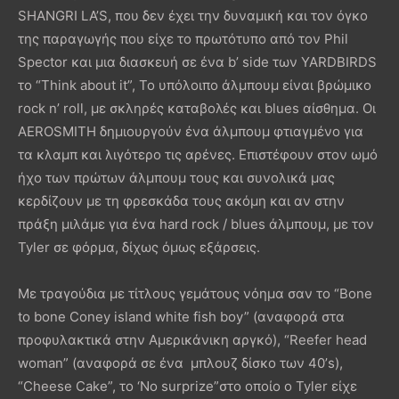
SHANGRI LA’S, που δεν έχει την δυναμική και τον όγκο
της παραγωγής που είχε το πρωτότυπο από τον Phil
Spector και μια διασκευή σε ένα b’ side των YARDBIRDS
το “Think about it”, Το υπόλοιπο άλμπουμ είναι βρώμικο
rock n’ roll, με σκληρές καταβολές και blues αίσθημα. Οι
AEROSMITH δημιουργούν ένα άλμπουμ φτιαγμένο για
τα κλαμπ και λιγότερο τις αρένες. Επιστέφουν στον ωμό
ήχο των πρώτων άλμπουμ τους και συνολικά μας
κερδίζουν με τη φρεσκάδα τους ακόμη και αν στην
πράξη μιλάμε για ένα hard rock / blues άλμπουμ, με τον
Tyler σε φόρμα, δίχως όμως εξάρσεις.
Με τραγούδια με τίτλους γεμάτους νόημα σαν το “Bone
to bone Coney island white fish boy” (αναφορά στα
προφυλακτικά στην Αμερικάνικη αργκό), “Reefer head
woman” (αναφορά σε ένα μπλουζ δίσκο των 40’s),
“Cheese Cake”, το ‘No surprize”στο οποίο ο Tyler είχε