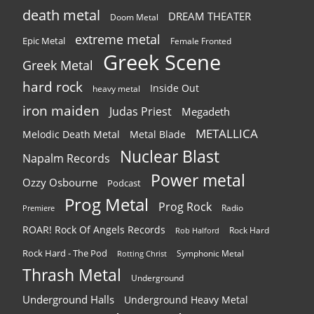
death metal
DREAM THEATER
Doom Metal
extreme metal
Epic Metal
Female Fronted
Greek Scene
Greek Metal
hard rock
Inside Out
heavy metal
iron maiden
Judas Priest
Megadeth
METALLICA
Melodic Death Metal
Metal Blade
Nuclear Blast
Napalm Records
Power metal
Ozzy Osbourne
Podcast
Prog Metal
Prog Rock
Radio
Premiere
ROAR! Rock Of Angels Records
Rock Hard
Rob Halford
Rock Hard - The Pod
Symphonic Metal
Rotting Christ
Thrash Metal
Underground
Underground Halls
Underground Heavy Metal