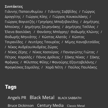
Συντάκτες
Γιάννης Παπαευθυμίου / Γιάννης Σαββίδης / Γιώργος
Δρογγίτης / Γιώργος Κόης / Γιώργος Κουκουλάκης /
Γιώργος Βογιατζής / Γρηγόρης Μπαξεβανίδης / Δημήτρης
Μπούκης / Δημήτρης Σειρηνάκης / Δημήτρης Τσέλλος /
Έλενα Βασιλάκη / Θανάσης Μπόγρης/ Θοδωρής Κλώνης /
Θοδωρής Μηνιάτης / Κώστας Αλατάς / Κώστας
Τσιρανίδης / Λευτέρης Τσουρέας / Μίμης Καναβιτσάδος
/ Νίκος Ανδρέου/Ανδρέας Ζώρας
/ Νίκος Ζέρης / Νίκος Χασούρας / Παναγιώτης Γιώτας /
Πέτρος Καραλής / Πάνος Δρόλιας / Σάκης Νίκας / Σάκης
Φράγκος / Φίλιππος Φίλης / Φανούρης Εξηνταβελόνης /
Φραγκίσκος Σαμοΐλης / Χαρά Νέτη / Παύλος Παυλάκης
Tags
Black Metal
Angels PR
BLACK SABBATH
Century Media
Bruce Dickinson
Classic Metal