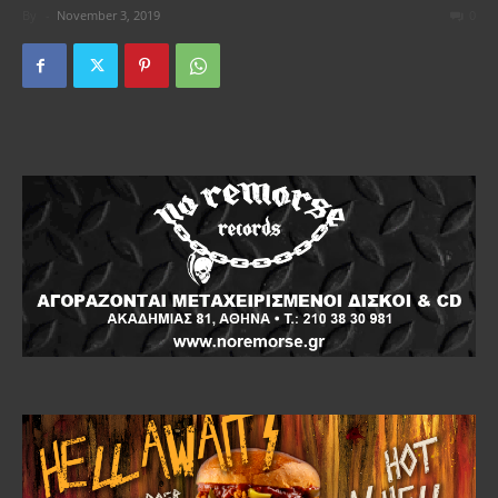
By
-
November 3, 2019
0