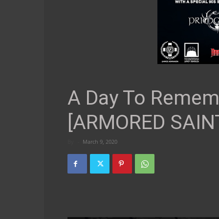
A Day To Remem
[ARMORED SAIN
By
-
March 9, 2020