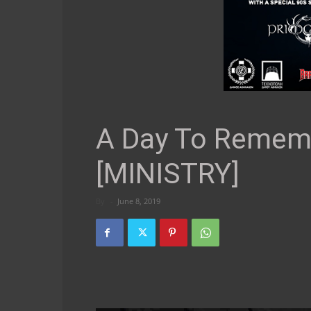
A Day To Remem
[MINISTRY]
By
-
June 8, 2019