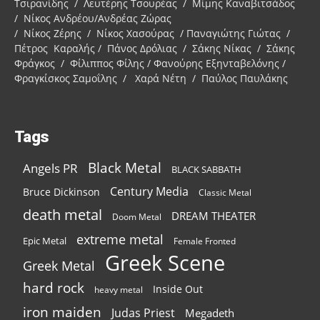
Τσιρανίδης / Λευτέρης Τσουρέας / Μίμης Καναβιτσάδος
/ Νίκος Ανδρέου/Ανδρέας Ζώρας
/ Νίκος Ζέρης / Νίκος Χασούρας / Παναγιώτης Γιώτας /
Πέτρος Καραλής / Πάνος Δρόλιας / Σάκης Νίκας / Σάκης
Φράγκος / Φίλιππος Φίλης / Φανούρης Εξηνταβελόνης /
Φραγκίσκος Σαμοΐλης / Χαρά Νέτη / Παύλος Παυλάκης
Tags
Black Metal
Angels PR
BLACK SABBATH
Century Media
Bruce Dickinson
Classic Metal
death metal
DREAM THEATER
Doom Metal
extreme metal
Epic Metal
Female Fronted
Greek Scene
Greek Metal
hard rock
Inside Out
heavy metal
iron maiden
Judas Priest
Megadeth