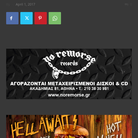
By
-
April 1, 2017
0