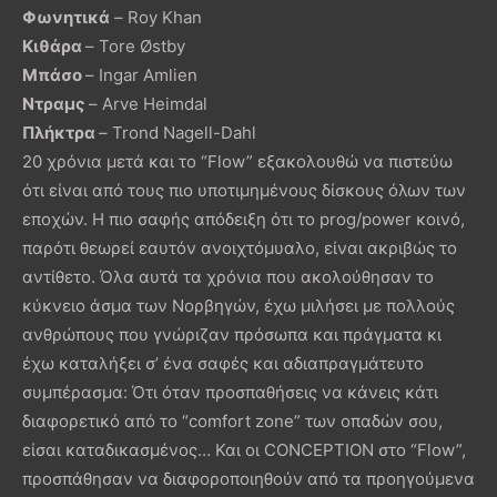
Φωνητικά
– Roy Khan
Κιθάρα
– Tore Østby
Μπάσο
– Ingar Amlien
Ντραμς
– Arve Heimdal
Πλήκτρα
– Trond Nagell-Dahl
20 χρόνια μετά και το “Flow” εξακολουθώ να πιστεύω
ότι είναι από τους πιο υποτιμημένους δίσκους όλων των
εποχών. Η πιο σαφής απόδειξη ότι το prog/power κοινό,
παρότι θεωρεί εαυτόν ανοιχτόμυαλο, είναι ακριβώς το
αντίθετο. Όλα αυτά τα χρόνια που ακολούθησαν το
κύκνειο άσμα των Νορβηγών, έχω μιλήσει με πολλούς
ανθρώπους που γνώριζαν πρόσωπα και πράγματα κι
έχω καταλήξει σ’ ένα σαφές και αδιαπραγμάτευτο
συμπέρασμα: Ότι όταν προσπαθήσεις να κάνεις κάτι
διαφορετικό από το “comfort zone” των οπαδών σου,
είσαι καταδικασμένος… Και οι CONCEPTION στο “Flow”,
προσπάθησαν να διαφοροποιηθούν από τα προηγούμενα