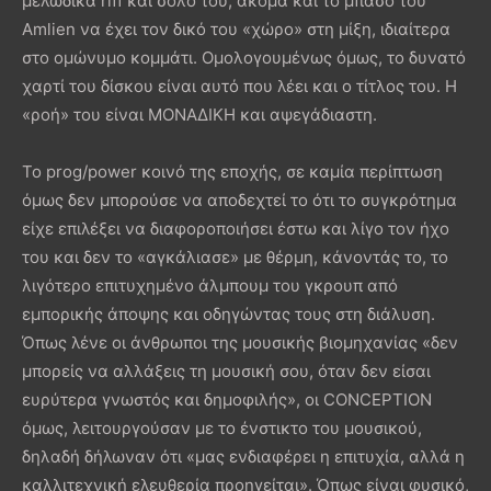
μελωδικά riff και σόλο του, ακόμα και το μπάσο του
Amlien να έχει τον δικό του «χώρο» στη μίξη, ιδιαίτερα
στο ομώνυμο κομμάτι. Ομολογουμένως όμως, το δυνατό
χαρτί του δίσκου είναι αυτό που λέει και ο τίτλος του. H
«ροή» του είναι ΜΟΝΑΔΙΚΗ και αψεγάδιαστη.
Το prog/power κοινό της εποχής, σε καμία περίπτωση
όμως δεν μπορούσε να αποδεχτεί το ότι το συγκρότημα
είχε επιλέξει να διαφοροποιήσει έστω και λίγο τον ήχο
του και δεν το «αγκάλιασε» με θέρμη, κάνοντάς το, το
λιγότερο επιτυχημένο άλμπουμ του γκρουπ από
εμπορικής άποψης και οδηγώντας τους στη διάλυση.
Όπως λένε οι άνθρωποι της μουσικής βιομηχανίας «δεν
μπορείς να αλλάξεις τη μουσική σου, όταν δεν είσαι
ευρύτερα γνωστός και δημοφιλής», οι CONCEPTION
όμως, λειτουργούσαν με το ένστικτο του μουσικού,
δηλαδή δήλωναν ότι «μας ενδιαφέρει η επιτυχία, αλλά η
καλλιτεχνική ελευθερία προηγείται». Όπως είναι φυσικό,