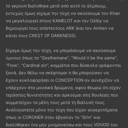
το γκρουπ διαλύθηκε μετά από αυτό το άλμπουμ,
ευτυχώς όμως είχαμε την τύχη να ακούσουμε τον Khan
να μεγαλουργεί στους KAMELOT και τον Ostby να
δημιουργεί τους απίστευτους ARK (και τον Amlien να
κάνει τους CREST OF DARKNESS).
Είχαμε όμως την τύχη, να μπορέσουμε να ακούσουμε
ύμνους όπως τα “Gesthemane”, “Would it be the same”,
“Flow”, “Cardinal sin”, κομμάτια που δύσκολα γράφονται
ξανά. Δεν θέλω να σκέφτομαι τι θα μπορούσαν να
έχουν κυκλοφορήσει οι CONCEPTION αν συνέχιζαν να
υπάρχουν στα μουσικά δρώμενα, αφού θεωρώ ότι είχαν
τεράστιες δυνατότητες και αρκούμαι στις δουλειές που
συμμετείχαν τα μέλη τους μετά τη διάλυσή τους.
Αναλογιστείτε μόνο την τύχη που είχαν συγκροτήματα
όπως οι CORONER όταν έβγαλαν το “Grin” και
διαλύθηκαν (να μην μνημονεύσω και τους VOIVOD του