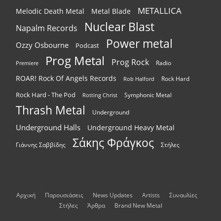
METALLICA
Melodic Death Metal
Metal Blade
Nuclear Blast
Napalm Records
Power metal
Ozzy Osbourne
Podcast
Prog Metal
Prog Rock
Radio
Premiere
ROAR! Rock Of Angels Records
Rock Hard
Rob Halford
Rock Hard - The Pod
Symphonic Metal
Rotting Christ
Thrash Metal
Underground
Underground Halls
Underground Heavy Metal
Σάκης Φράγκος
Γιάννης Σαββίδης
Στήλες
Αρχική
Παρουσιάσεις
News Updates
Artists
Συναυλίες
Στήλες
Άρθρα
Brand New Metal