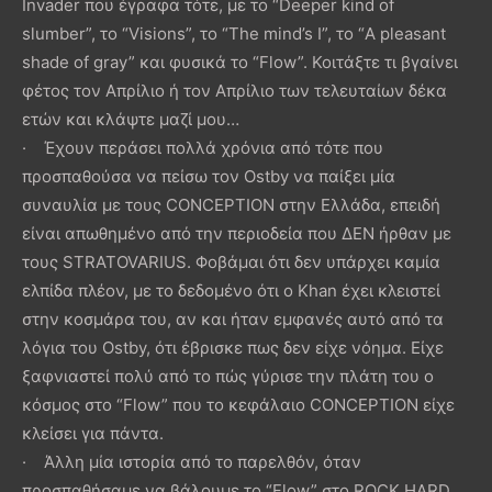
Invader που έγραφα τότε, με το “Deeper kind of
slumber”, το “Visions”, το “The mind’s I”, το “A pleasant
shade of gray” και φυσικά το “Flow”. Κοιτάξτε τι βγαίνει
φέτος τον Απρίλιο ή τον Απρίλιο των τελευταίων δέκα
ετών και κλάψτε μαζί μου…
· Έχουν περάσει πολλά χρόνια από τότε που
προσπαθούσα να πείσω τον Ostby να παίξει μία
συναυλία με τους CONCEPTION στην Ελλάδα, επειδή
είναι απωθημένο από την περιοδεία που ΔΕΝ ήρθαν με
τους STRATOVARIUS. Φοβάμαι ότι δεν υπάρχει καμία
ελπίδα πλέον, με το δεδομένο ότι ο Khan έχει κλειστεί
στην κοσμάρα του, αν και ήταν εμφανές αυτό από τα
λόγια του Ostby, ότι έβρισκε πως δεν είχε νόημα. Είχε
ξαφνιαστεί πολύ από το πώς γύρισε την πλάτη του ο
κόσμος στο “Flow” που το κεφάλαιο CONCEPTION είχε
κλείσει για πάντα.
· Άλλη μία ιστορία από το παρελθόν, όταν
προσπαθήσαμε να βάλουμε το “Flow” στο ROCK HARD