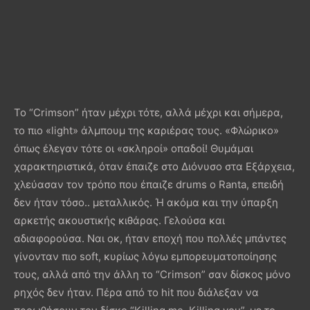
Το “Crimson” ήταν μέχρι τότε, αλλά μέχρι και σήμερα,
το πιο «light» άλμπουμ της καριέρας τους. «Φλώρικο»
όπως έλεγαν τότε οι «σκληροί» οπαδοί! Θυμάμαι
χαρακτηριστικά, όταν έπαιζε στο Διόνυσο στα Εξάρχεια,
χλεύασαν τον τρόπο που έπαιζε drums ο Ranta, επειδή
δεν ήταν τόσο.. μεταλλικός. Ή ακόμα και την ύπαρξη
αρκετής ακουστικής κιθάρας. Γελούσα και
αδιαφορούσα. Ναι οκ, ήταν εποχή που πολλές μπάντες
γίνονταν πιο soft, κυρίως λόγω εμπορευματοποίησης
τους, αλλά από την άλλη το “Crimson” σαν δίσκος μόνο
ρηχός δεν ήταν. Πέρα από το hit που διάλεξαν να