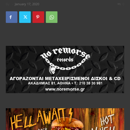
By
-
January 17, 2020
0