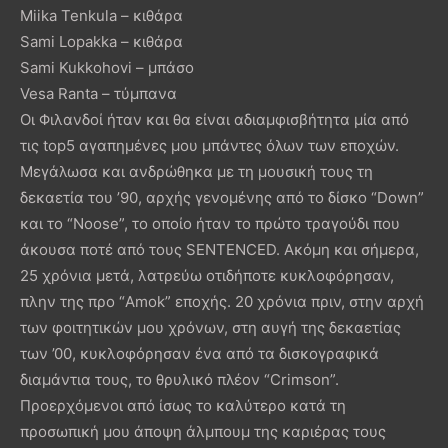
Miika Tenkula – κιθάρα
Sami Lopakka – κιθάρα
Sami Kukkohovi – μπάσο
Vesa Ranta – τύμπανα
Οι Φιλανδοί ήταν και θα είναι αδιαμφισβήτητα μία από
τις top5 αγαπημένες μου μπάντες όλων των εποχών.
Μεγάλωσα και ανδρώθηκα με τη μουσική τους τη
δεκαετία του ’90, αρχής γενομένης από το δίσκο “Down”
και το “Noose”, το οποίο ήταν το πρώτο τραγούδι που
άκουσα ποτέ από τους SENTENCED. Ακόμη και σήμερα,
25 χρόνια μετά, λατρεύω οτιδήποτε κυκλοφόρησαν,
πλην της προ “Amok” εποχής. 20 χρόνια πριν, στην αρχή
των φοιτητικών μου χρόνων, στη αυγή της δεκαετίας
των ’00, κυκλοφόρησαν ένα από τα δισκογραφικά
διαμάντια τους, το θρυλικό πλέον “Crimson”.
Προερχόμενοι από ίσως το καλύτερο κατά τη
προσωπική μου άποψη άλμπουμ της καριέρας τους