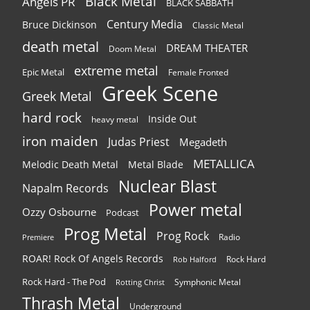
Black Metal
Angels PR
BLACK SABBATH
Century Media
Bruce Dickinson
Classic Metal
death metal
DREAM THEATER
Doom Metal
extreme metal
Epic Metal
Female Fronted
Greek Scene
Greek Metal
hard rock
Inside Out
heavy metal
iron maiden
Judas Priest
Megadeth
METALLICA
Melodic Death Metal
Metal Blade
Nuclear Blast
Napalm Records
Power metal
Ozzy Osbourne
Podcast
Prog Metal
Prog Rock
Radio
Premiere
ROAR! Rock Of Angels Records
Rock Hard
Rob Halford
Rock Hard - The Pod
Symphonic Metal
Rotting Christ
Thrash Metal
Underground