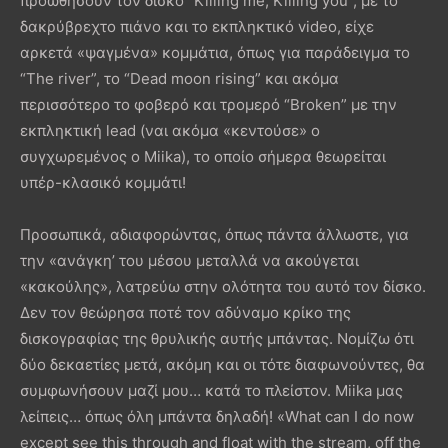
προωθήσουν τον δίσκο “Killing me, Killing you”, με το
δακρύβρεχτο πιάνο και το εκπληκτικό video, είχε
αρκετά «ψαγμένα» κομμάτια, όπως για παράδειγμα το
“The river”, το “Dead moon rising” και ακόμα
περισσότερο το φοβερό και τρομερό “Broken” με την
εκπληκτική lead (ναι ακόμα «κεντούσε» ο
συγχωρεμένος ο Miika), το οποίο σήμερα θεωρείται
υπέρ-κλασικό κομμάτι!
Προσωπικά, αδιαφορώντας, όπως πάντα άλλωστε, για
την «ανάγκη’ του μέσου μεταλλά να ακούγεται
«κακούλης», λατρεύω στην ολότητα του αυτό τον δίσκο.
Δεν τον θεώρησα ποτέ τον αδύναμο κρίκο της
δισκογραφίας της θρυλικής αυτής μπάντας. Νομίζω ότι
δύο δεκαετίες μετά, ακόμη και οι τότε διαφωνούντες, θα
συμφωνήσουν μαζί μου… κατά το πλείστον. Miika μας
λείπεις… όπως όλη μπάντα δηλαδή! «What can I do now
except see this through and float with the stream, off the