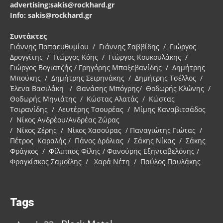
advertising:sakis@rockhard.gr
Info: sakis@rockhard.gr
Συντάκτες
Γιάννης Παπαευθυμίου / Γιάννης Σαββίδης / Γιώργος
Δρογγίτης / Γιώργος Κόης / Γιώργος Κουκουλάκης /
Γιώργος Βογιατζής / Γρηγόρης Μπαξεβανίδης / Δημήτρης
Μπούκης / Δημήτρης Σειρηνάκης / Δημήτρης Τσέλλος /
Έλενα Βασιλάκη / Θανάσης Μπόγρης/ Θοδωρής Κλώνης /
Θοδωρής Μηνιάτης / Κώστας Αλατάς / Κώστας
Τσιρανίδης / Λευτέρης Τσουρέας / Μίμης Καναβιτσάδος
/ Νίκος Ανδρέου/Ανδρέας Ζώρας
/ Νίκος Ζέρης / Νίκος Χασούρας / Παναγιώτης Γιώτας /
Πέτρος Καραλής / Πάνος Δρόλιας / Σάκης Νίκας / Σάκης
Φράγκος / Φίλιππος Φίλης / Φανούρης Εξηνταβελόνης /
Φραγκίσκος Σαμοΐλης / Χαρά Νέτη / Παύλος Παυλάκης
Tags