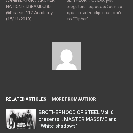
ANNIHILATOR / ARCHER
SL THEORY: Οι Έλληνες
NATION / DREAMLORD
progsters παρουσιάζουν το
@Piraeus 117 Academy
πρώτο video clip τους από
(15/11/2019)
το “Cipher”
RELATED ARTICLES
MORE FROM AUTHOR
BROTHERHOOD OF STEEL Vol. 6
presents… MASTER MASSIVE and
“White shadows”