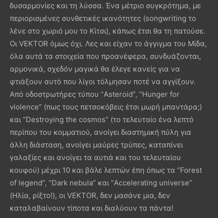
δυσαρμονίες και τη λύσσα. Ένα μέτριο συγκρότημα, με
περιορισμένες συνθετικές ικανότητες (songwriting το
λένε στο χωριό μου το Κίτσι), κάπως έτσι θα τη πατούσε.
Οι VEKTOR όμως όχι. Λες και είχαν το άγγιγμα του Μίδα,
όλα αυτά τα στοιχεία που προανέφερα, συνδυάζονται,
αρμονικά, σχεδόν μαγικά θα έλεγε κανείς για να
φτιάξουν αυτό που λίγοι τόλμησαν ποτέ να αγγίξουν.
Από οδοστρωτήρες τύπου “Asteroid”, “Hunger for
violence” (πως τους πετσοκόβεις έτσι μωρή μπαντάρα;)
και “Destroying the cosmos” (το τελευταίο ένα λεπτό
περίπου του κομματιού, ανοίγει διαστημική πύλη για
άλλη διάσταση, ανοίγει μαύρες τρύπες, καταπίνει
γαλαξίες και ανοίγει τα αυτιά και του τελευταίου
κουφού) μέχρι 10 και βάλε λεπτών έπη όπως τα “Forest
of legend”, “Dark nebula” και “Accelerating universe”
(Ηλία, ρίξτο!), οι VEKTOR, δεν μασάνε μια, δεν
καταλαβαίνουν τίποτα και διαλύουν τα πάντα!