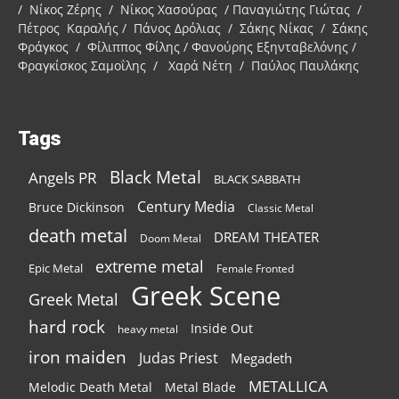
/ Νίκος Ζέρης / Νίκος Χασούρας / Παναγιώτης Γιώτας /
Πέτρος Καραλής / Πάνος Δρόλιας / Σάκης Νίκας / Σάκης
Φράγκος / Φίλιππος Φίλης / Φανούρης Εξηνταβελόνης /
Φραγκίσκος Σαμοΐλης / Χαρά Νέτη / Παύλος Παυλάκης
Tags
Black Metal
Angels PR
BLACK SABBATH
Century Media
Bruce Dickinson
Classic Metal
death metal
DREAM THEATER
Doom Metal
extreme metal
Epic Metal
Female Fronted
Greek Scene
Greek Metal
hard rock
Inside Out
heavy metal
iron maiden
Judas Priest
Megadeth
METALLICA
Melodic Death Metal
Metal Blade