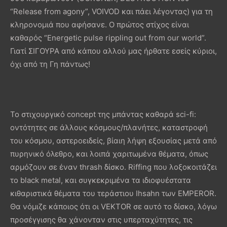
“Release from agony”, VOIVOD και πάει λέγοντας) για τη
κληρονομιά που αφήσανε. Ο πρώτος στίχος είναι
καθαρός “Energetic pulse rippling out from our world”.
Γιατί ΣΙΓΟΥΡΑ από κάπου αλλού μας ήρθατε εσείς κύριοι,
όχι από τη Γη πάντως!
Το στιχουργικό concept της μπάντας καθαρά sci-fi:
οντότητες σε άλλους κόσμους/πλανήτες, καταστροφή
του κόσμου, αστεροειδείς, βίαιη λήψη εξουσίας μετά από
πυρηνικό όλεθρο, και λοιπά χαριτωμένα θέματα, όπως
αρμόζουν σε έναν thrash δίσκο. Riffing που λοξοκοιτάζει
το black metal, και συγκεκριμένα τα ιδιοφυέστατα
κιθαριστικά θέματα του τεράστιου Ihsahn των EMPEROR.
Θα νόμιζε κάποιος ότι οι VEKTOR σε αυτό το δίσκο, λόγω
προσέγγισης θα χάνονταν στις υπερταχύτητες, τις