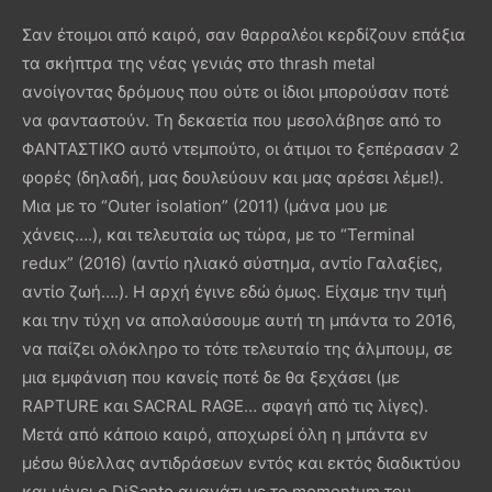
Σαν έτοιμοι από καιρό, σαν θαρραλέοι κερδίζουν επάξια
τα σκήπτρα της νέας γενιάς στο thrash metal
ανοίγοντας δρόμους που ούτε οι ίδιοι μπορούσαν ποτέ
να φανταστούν. Τη δεκαετία που μεσολάβησε από το
ΦΑΝΤΑΣΤΙΚΟ αυτό ντεμπούτο, οι άτιμοι το ξεπέρασαν 2
φορές (δηλαδή, μας δουλεύουν και μας αρέσει λέμε!).
Μια με το “Outer isolation” (2011) (μάνα μου με
χάνεις….), και τελευταία ως τώρα, με το “Terminal
redux” (2016) (αντίο ηλιακό σύστημα, αντίο Γαλαξίες,
αντίο ζωή….). Η αρχή έγινε εδώ όμως. Είχαμε την τιμή
και την τύχη να απολαύσουμε αυτή τη μπάντα το 2016,
να παίζει ολόκληρο το τότε τελευταίο της άλμπουμ, σε
μια εμφάνιση που κανείς ποτέ δε θα ξεχάσει (με
RAPTURE και SACRAL RAGE… σφαγή από τις λίγες).
Μετά από κάποιο καιρό, αποχωρεί όλη η μπάντα εν
μέσω θύελλας αντιδράσεων εντός και εκτός διαδικτύου
και μένει ο DiSanto αμανάτι με το momentum του