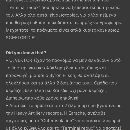
“Terminal redux” που πρέπει να ξεπεραστεί με τη σειρά
του. Αλλά όλα αυτά, είναι ιστορίες, για άλλα κείμενα,
που θα μας δοθούν οπωσδήποτε αφορμές να γράψουμε.
Μέχρι τότε, τα πράγματα είναι απλά κυρίες και κύριοι:
SCI-FI OR DIE!
Did you know that?
– Οι VEKTOR είχαν το προνόμιο να μην αλλάξουν αυτό
το line-up, για μια ολόκληρη δεκαετία, όπως και
παραγωγό, μια και ο Byron Filson, θα αναλάβει εξ
ολοκλήρου και τα άλλα 2 διαμάντια τους. Ομάδα που
κερδίζει, δεν αλλάζει. Και εδώ όχι μόνο κερδίζει,
Διηπειρωτικό κάθε χρόνο σηκώνει!
– Αποτελεί το πρώτο από τα 2 άλμπουμ που βγάλανε με
την Heavy Artillery records. Η Earache, ανέλαβε
αργότερα, με το “Outer isolation” να επανακυκλοφορεί
με άλλο εξώφυλλο και το “Terminal redux” να αποτελεί