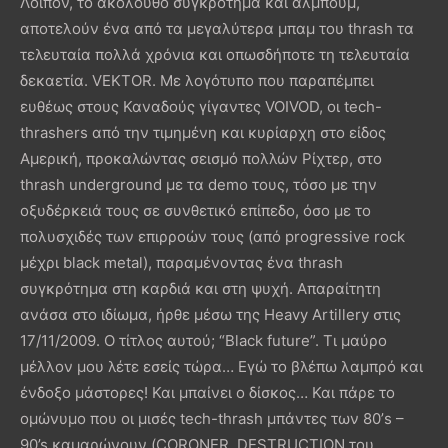
Λοιπόν, το ακόλουθο συγκρότημα και άλμπουμ,
αποτελούν ένα από τα μεγαλύτερα μπαμ του thrash τα
τελευταία πολλά χρόνια και οπωσδήποτε τη τελευταία
δεκαετία. VEKTOR. Με λογότυπο που παραπέμπει
ευθέως στους Καναδούς γίγαντες VOIVOD, οι tech-
thrashers από την τιμημένη και κυρίαρχη στο είδος
Αμερική, προκαλώντας σεισμό πολλών Ρίχτερ, στο
thrash underground με τα demo τους, τόσο με την
οξυδέρκειά τους σε συνθετικό επίπεδο, όσο με το
πολυσχιδές των επιρροών τους (από progressive rock
μέχρι black metal), παραμένοντας ένα thrash
συγκρότημα στη καρδιά και στη ψυχή. Απαραίτητη
ανάσα στο ιδίωμα, ήρθε μέσω της Heavy Artillery στις
17/11/2009. Ο τίτλος αυτού; “Black future”. Τι μαύρο
μέλλον μου λέτε εσείς τώρα… Εγώ το βλέπω λαμπρό και
ένδοξο μάστορες! Και μπαίνει ο δίσκος… Και πάρε το
ομώνυμο που οι μισές tech-thrash μπάντες των 80’s –
90’s καμαρώνουν (CORONER, DESTRUCTION του