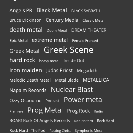
Black Metal
Angels PR
BLACK SABBATH
Century Media
Bruce Dickinson
Classic Metal
death metal
DREAM THEATER
Doom Metal
extreme metal
Epic Metal
Female Fronted
Greek Scene
Greek Metal
hard rock
Inside Out
heavy metal
iron maiden
Judas Priest
Megadeth
METALLICA
Melodic Death Metal
Metal Blade
Nuclear Blast
Napalm Records
Power metal
Ozzy Osbourne
Podcast
Prog Metal
Prog Rock
Radio
Premiere
ROAR! Rock Of Angels Records
Rock Hard
Rob Halford
Rock Hard - The Pod
Symphonic Metal
Rotting Christ