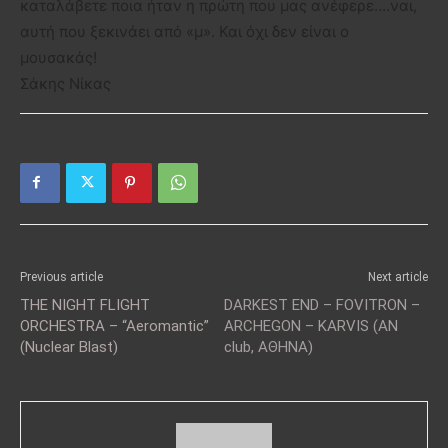
καταλάβετε ποια ήταν η πρώτη που μας ανέφερε….ναι,
αυτή που ξεκινάει από «μ». Και όχι δεν είναι ο
μουσακάς!
Σάκης Νίκας
Previous article
Next article
THE NIGHT FLIGHT
DARKEST END – FOVITRON –
ORCHESTRA – “Aeromantic”
ARCHEGON – KARVIS (AN
(Nuclear Blast)
club, ΑΘΗΝΑ)