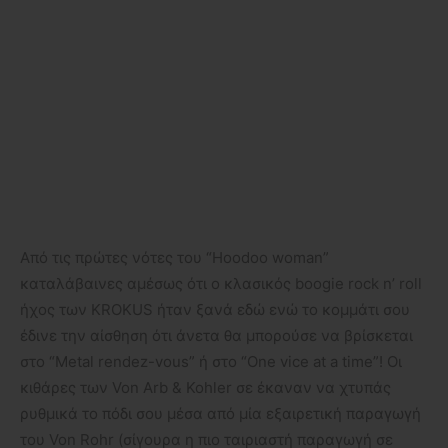
Από τις πρώτες νότες του “Hoodoo woman”
καταλάβαινες αμέσως ότι ο κλασικός boogie rock n’ roll
ήχος των KROKUS ήταν ξανά εδώ ενώ το κομμάτι σου
έδινε την αίσθηση ότι άνετα θα μπορούσε να βρίσκεται
στο “Metal rendez-vous” ή στο “One vice at a time”! Οι
κιθάρες των Von Arb & Kohler σε έκαναν να χτυπάς
ρυθμικά το πόδι σου μέσα από μία εξαιρετική παραγωγή
του Von Rohr (σίγουρα η πιο ταιριαστή παραγωγή σε