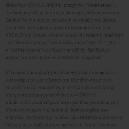
δίσκο των KROKUS από την εποχή του “Heart attack”).
Τα ένσημα εδώ πρέπει να τα δώσουμε, βέβαια, και στον
Dennis Ward ο οποίος επιμελήθηκε τη μίξη του δίσκου.
Τα υπόλοιπα κομμάτια ήταν στο κλασικό στυλ των
KROKUS και μπορεί κανένα να μην έφτασε την ποιότητα
του “Hoodoo woman” αλλά κάλιστα τα “Firestar”, “Rock
n’ roll handshake” και “Keep me rolling” διεκδικούν
ισάξια τον τίτλο κλασικών KROKUS κομματιών.
Με μεγάλη μου χαρά τους είδα για τελευταία φορά το
καλοκαίρι που μας πέρασε στη Σουηδία και μόνο το
γεγονός ότι το “Hoodoo woman” ήταν στο set list της
αποχαιρετιστήριας περιοδείας των KROKUS
αποδεικνύει ότι κατέχει επάξια μία θέση ανάμεσα στις
κλασικές στιγμές της πλούσιας δισκογραφίας των
Ελβετών. Το τέλος της πορείας των KROKUS είναι και το
τέλος μίας εποχής για το classic rock. Και το “Hoodoo”