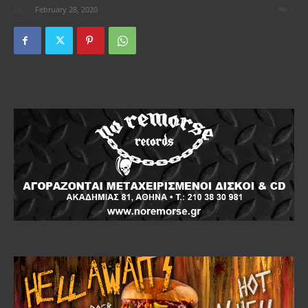
By
-
February 28, 2020
0