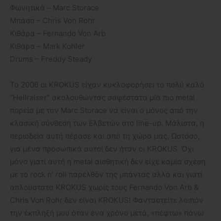
Φωνητικά – Marc Storace
Μπάσo – Chris Von Rohr
Κιθάρα – Fernando Von Arb
Κιθάρα – Mark Kohler
Drums – Freddy Steady
Το 2006 οι KROKUS είχαν κυκλοφορήσει το πολύ καλό
“Hellraiser” ακολουθώντας σαφέστατα μία πιο metal
πορεία με τον Marc Storace να είναι ο μόνος από την
κλασική σύνθεση των Ελβετών στο line-up. Μάλιστα, η
περιοδεία αυτή πέρασε και από τη χώρα μας. Ωστόσο,
για μένα προσωπικά αυτοί δεν ήταν οι KROKUS. Όχι
μόνο γιατί αυτή η metal αισθητική δεν είχε καμία σχέση
με το rock n’ roll παρελθόν της μπάντας αλλά και γιατί
απλούστατα KROKUS χωρίς τους Fernando Von Arb &
Chris Von Rohr δεν είναι KROKUS! Φανταστείτε λοιπόν
την έκπληξή μου όταν ένα χρόνο μετά, «πέφτω» πάνω