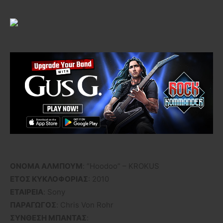
ΟΝΟΜΑ ΑΛΜΠΟΥΜ
: “Hoodoo” – KROKUS
ΕΤΟΣ ΚΥΚΛΟΦΟΡΙΑΣ
: 2010
ΕΤΑΙΡΕΙΑ
: Sony
ΠΑΡΑΓΩΓΟΣ
: Chris Von Rohr
ΣΥΝΘΕΣΗ ΜΠΑΝΤΑΣ
: