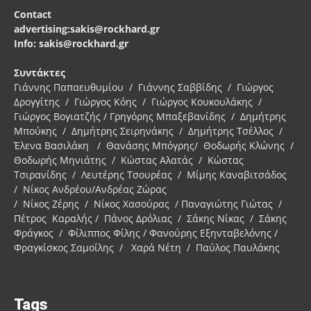
Contact
advertising:sakis@rockhard.gr
Info: sakis@rockhard.gr
Συντάκτες
Γιάννης Παπαευθυμίου / Γιάννης Σαββίδης / Γιώργος
Δρογγίτης / Γιώργος Κόης / Γιώργος Κουκουλάκης /
Γιώργος Βογιατζής / Γρηγόρης Μπαξεβανίδης / Δημήτρης
Μπούκης / Δημήτρης Σειρηνάκης / Δημήτρης Τσέλλος /
Έλενα Βασιλάκη / Θανάσης Μπόγρης/ Θοδωρής Κλώνης /
Θοδωρής Μηνιάτης / Κώστας Αλατάς / Κώστας
Τσιρανίδης / Λευτέρης Τσουρέας / Μίμης Καναβιτσάδος
/ Νίκος Ανδρέου/Ανδρέας Ζώρας
/ Νίκος Ζέρης / Νίκος Χασούρας / Παναγιώτης Γιώτας /
Πέτρος Καραλής / Πάνος Δρόλιας / Σάκης Νίκας / Σάκης
Φράγκος / Φίλιππος Φίλης / Φανούρης Εξηνταβελόνης /
Φραγκίσκος Σαμοΐλης / Χαρά Νέτη / Παύλος Παυλάκης
Tags