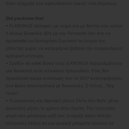
ήταν εξαρχής ένα αψεγάδιαστο classic rock άλμπουμ.
Did you know that
:
• Οι KROKUS πάλεψαν με νύχια και με δόντια στα ούτως
ή άλλως δύσκολα 90’s με τον Fernando Von Arb να
προσπαθεί να διατηρήσει ζωντανό το όνομα της
μπάντας χωρίς να καταφέρνει βέβαια την αναμενόμενη
εμπορική επιτυχία.
• Σχεδόν σε κάθε δίσκο τους οι KROKUS περιελάμβαναν
μία διασκευή ενός κλασικού τραγουδιού. Έτσι, δεν
προκάλεσε καμία εντύπωση που το 2017 κυκλοφόρησαν
ένα δίσκο αποκλειστικά με διασκευές. Ο τίτλος…“Big
rocks”.
• O μπασίστας και ιδρυτικό μέλος Chris Von Rohr μένει
αρκετούς μήνες το χρόνο στην Κρήτη. Την τελευταία
φορά που μιλήσαμε μαζί του, γνώριζε πάρα πολλές
ελληνικές λέξεις αν και φυσικά μπορείτε εύκολα να