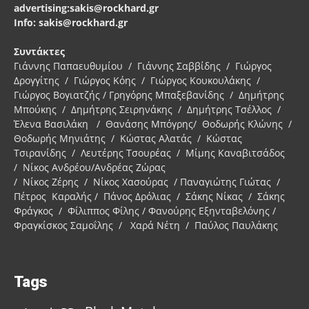
advertising:sakis@rockhard.gr
Info: sakis@rockhard.gr
Συντάκτες
Γιάννης Παπαευθυμίου / Γιάννης Σαββίδης / Γιώργος
Δρογγίτης / Γιώργος Κόης / Γιώργος Κουκουλάκης /
Γιώργος Βογιατζής / Γρηγόρης Μπαξεβανίδης / Δημήτρης
Μπούκης / Δημήτρης Σειρηνάκης / Δημήτρης Τσέλλος /
Έλενα Βασιλάκη / Θανάσης Μπόγρης/ Θοδωρής Κλώνης /
Θοδωρής Μηνιάτης / Κώστας Αλατάς / Κώστας
Τσιρανίδης / Λευτέρης Τσουρέας / Μίμης Καναβιτσάδος
/ Νίκος Ανδρέου/Ανδρέας Ζώρας
/ Νίκος Ζέρης / Νίκος Χασούρας / Παναγιώτης Γιώτας /
Πέτρος Καραλής / Πάνος Δρόλιας / Σάκης Νίκας / Σάκης
Φράγκος / Φίλιππος Φίλης / Φανούρης Εξηνταβελόνης /
Φραγκίσκος Σαμοΐλης / Χαρά Νέτη / Παύλος Παυλάκης
Tags