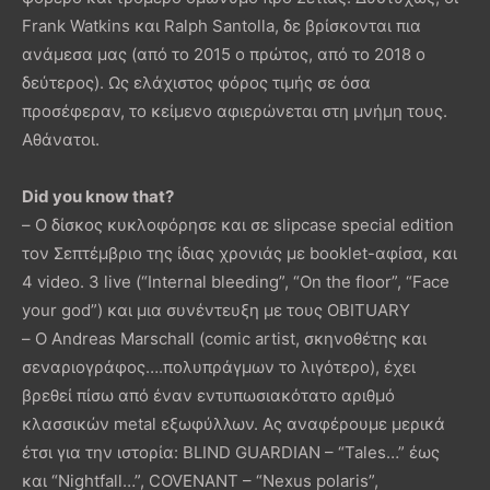
Frank Watkins και Ralph Santolla, δε βρίσκονται πια
ανάμεσα μας (από το 2015 ο πρώτος, από το 2018 ο
δεύτερος). Ως ελάχιστος φόρος τιμής σε όσα
προσέφεραν, το κείμενο αφιερώνεται στη μνήμη τους.
Αθάνατοι.
Did you know that?
– Ο δίσκος κυκλοφόρησε και σε slipcase special edition
τον Σεπτέμβριο της ίδιας χρονιάς με booklet-αφίσα, και
4 video. 3 live (“Internal bleeding”, “On the floor”, “Face
your god”) και μια συνέντευξη με τους OBITUARY
– Ο Andreas Marschall (comic artist, σκηνοθέτης και
σεναριογράφος….πολυπράγμων το λιγότερο), έχει
βρεθεί πίσω από έναν εντυπωσιακότατο αριθμό
κλασσικών metal εξωφύλλων. Ας αναφέρουμε μερικά
έτσι για την ιστορία: BLIND GUARDIAN – “Tales…” έως
και “Nightfall…”, COVENANT – “Nexus polaris”,