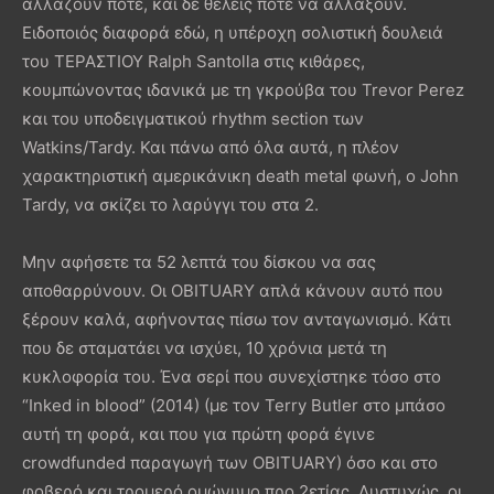
αλλάζουν ποτέ, και δε θέλεις ποτέ να αλλάξουν.
Ειδοποιός διαφορά εδώ, η υπέροχη σολιστική δουλειά
του ΤΕΡΑΣΤΙΟΥ Ralph Santolla στις κιθάρες,
κουμπώνοντας ιδανικά με τη γκρούβα του Trevor Perez
και του υποδειγματικού rhythm section των
Watkins/Tardy. Και πάνω από όλα αυτά, η πλέον
χαρακτηριστική αμερικάνικη death metal φωνή, ο John
Tardy, να σκίζει το λαρύγγι του στα 2.
Μην αφήσετε τα 52 λεπτά του δίσκου να σας
αποθαρρύνουν. Οι OBITUARY απλά κάνουν αυτό που
ξέρουν καλά, αφήνοντας πίσω τον ανταγωνισμό. Κάτι
που δε σταματάει να ισχύει, 10 χρόνια μετά τη
κυκλοφορία του. Ένα σερί που συνεχίστηκε τόσο στο
“Inked in blood” (2014) (με τον Terry Butler στο μπάσο
αυτή τη φορά, και που για πρώτη φορά έγινε
crowdfunded παραγωγή των OBITUARY) όσο και στο
φοβερό και τρομερό ομώνυμο προ 2ετίας. Δυστυχώς, οι