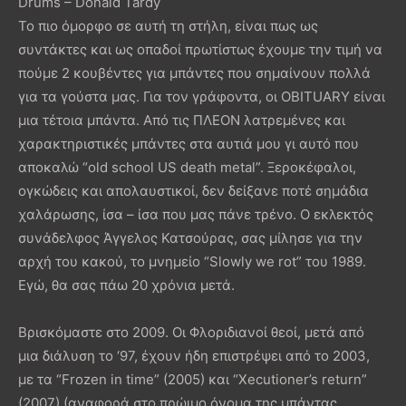
Drums – Donald Tardy
Το πιο όμορφο σε αυτή τη στήλη, είναι πως ως
συντάκτες και ως οπαδοί πρωτίστως έχουμε την τιμή να
πούμε 2 κουβέντες για μπάντες που σημαίνουν πολλά
για τα γούστα μας. Για τον γράφοντα, οι OBITUARY είναι
μια τέτοια μπάντα. Από τις ΠΛΕΟΝ λατρεμένες και
χαρακτηριστικές μπάντες στα αυτιά μου γι αυτό που
αποκαλώ “old school US death metal”. Ξεροκέφαλοι,
ογκώδεις και απολαυστικοί, δεν δείξανε ποτέ σημάδια
χαλάρωσης, ίσα – ίσα που μας πάνε τρένο. Ο εκλεκτός
συνάδελφος Άγγελος Κατσούρας, σας μίλησε για την
αρχή του κακού, το μνημείο “Slowly we rot” του 1989.
Εγώ, θα σας πάω 20 χρόνια μετά.
Βρισκόμαστε στο 2009. Οι Φλοριδιανοί θεοί, μετά από
μια διάλυση το ‘97, έχουν ήδη επιστρέψει από το 2003,
με τα “Frozen in time” (2005) και “Xecutioner’s return”
(2007) (αναφορά στο πρώιμο όνομα της μπάντας,