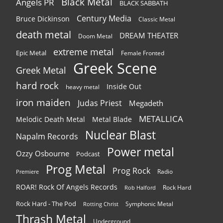
Black Metal
Angels PR
BLACK SABBATH
Century Media
Bruce Dickinson
Classic Metal
death metal
DREAM THEATER
Doom Metal
extreme metal
Epic Metal
Female Fronted
Greek Scene
Greek Metal
hard rock
Inside Out
heavy metal
iron maiden
Judas Priest
Megadeth
METALLICA
Melodic Death Metal
Metal Blade
Nuclear Blast
Napalm Records
Power metal
Ozzy Osbourne
Podcast
Prog Metal
Prog Rock
Radio
Premiere
ROAR! Rock Of Angels Records
Rock Hard
Rob Halford
Rock Hard - The Pod
Symphonic Metal
Rotting Christ
Thrash Metal
Underground