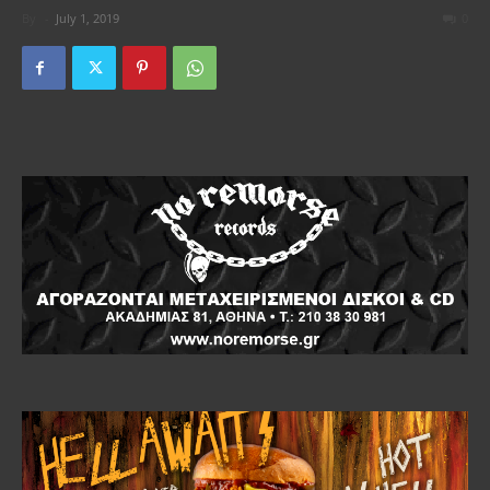
By
-
July 1, 2019
0