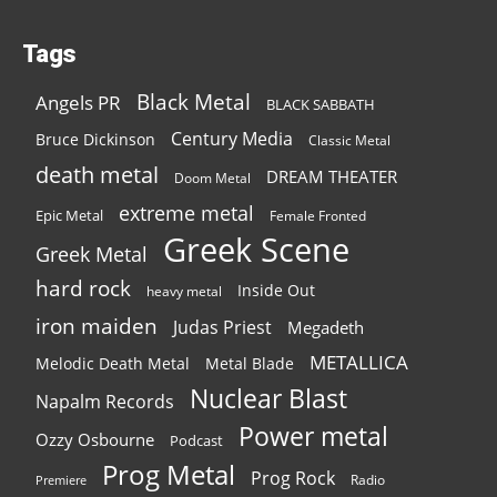
Tags
Black Metal
Angels PR
BLACK SABBATH
Century Media
Bruce Dickinson
Classic Metal
death metal
DREAM THEATER
Doom Metal
extreme metal
Epic Metal
Female Fronted
Greek Scene
Greek Metal
hard rock
Inside Out
heavy metal
iron maiden
Judas Priest
Megadeth
METALLICA
Melodic Death Metal
Metal Blade
Nuclear Blast
Napalm Records
Power metal
Ozzy Osbourne
Podcast
Prog Metal
Prog Rock
Radio
Premiere