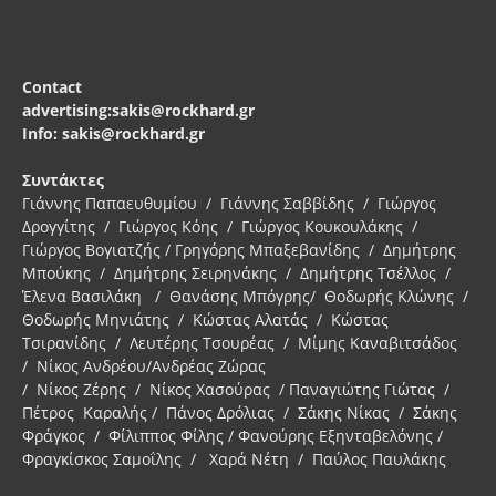
Contact
advertising:sakis@rockhard.gr
Info: sakis@rockhard.gr
Συντάκτες
Γιάννης Παπαευθυμίου / Γιάννης Σαββίδης / Γιώργος
Δρογγίτης / Γιώργος Κόης / Γιώργος Κουκουλάκης /
Γιώργος Βογιατζής / Γρηγόρης Μπαξεβανίδης / Δημήτρης
Μπούκης / Δημήτρης Σειρηνάκης / Δημήτρης Τσέλλος /
Έλενα Βασιλάκη / Θανάσης Μπόγρης/ Θοδωρής Κλώνης /
Θοδωρής Μηνιάτης / Κώστας Αλατάς / Κώστας
Τσιρανίδης / Λευτέρης Τσουρέας / Μίμης Καναβιτσάδος
/ Νίκος Ανδρέου/Ανδρέας Ζώρας
/ Νίκος Ζέρης / Νίκος Χασούρας / Παναγιώτης Γιώτας /
Πέτρος Καραλής / Πάνος Δρόλιας / Σάκης Νίκας / Σάκης
Φράγκος / Φίλιππος Φίλης / Φανούρης Εξηνταβελόνης /
Φραγκίσκος Σαμοΐλης / Χαρά Νέτη / Παύλος Παυλάκης