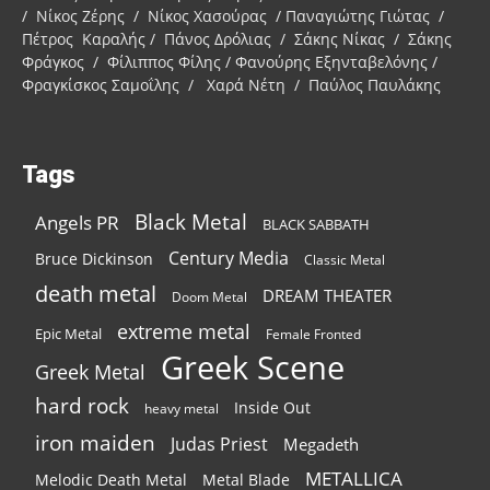
/ Νίκος Ζέρης / Νίκος Χασούρας / Παναγιώτης Γιώτας /
Πέτρος Καραλής / Πάνος Δρόλιας / Σάκης Νίκας / Σάκης
Φράγκος / Φίλιππος Φίλης / Φανούρης Εξηνταβελόνης /
Φραγκίσκος Σαμοΐλης / Χαρά Νέτη / Παύλος Παυλάκης
Tags
Black Metal
Angels PR
BLACK SABBATH
Century Media
Bruce Dickinson
Classic Metal
death metal
DREAM THEATER
Doom Metal
extreme metal
Epic Metal
Female Fronted
Greek Scene
Greek Metal
hard rock
Inside Out
heavy metal
iron maiden
Judas Priest
Megadeth
METALLICA
Melodic Death Metal
Metal Blade