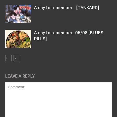
A day to remember… [TANKARD]
A day to remember…05/08 [BLUES
PILLS]
LEAVE A REPLY