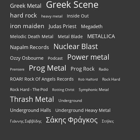
Greek Scene
Greek Metal
hard rock
Inside Out
heavy metal
iron maiden
Judas Priest
Megadeth
METALLICA
Melodic Death Metal
Metal Blade
Nuclear Blast
Napalm Records
Power metal
Ozzy Osbourne
Podcast
Prog Metal
Prog Rock
Radio
Premiere
ROAR! Rock Of Angels Records
Rock Hard
Rob Halford
Rock Hard - The Pod
Symphonic Metal
Rotting Christ
Thrash Metal
Underground
Underground Halls
Underground Heavy Metal
Σάκης Φράγκος
Γιάννης Σαββίδης
Στήλες