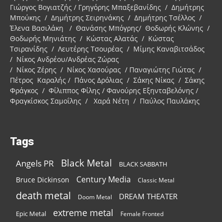
Γιώργος Βογιατζής / Γρηγόρης Μπαξεβανίδης / Δημήτρης
Μπούκης / Δημήτρης Σειρηνάκης / Δημήτρης Τσέλλος /
Έλενα Βασιλάκη / Θανάσης Μπόγρης/ Θοδωρής Κλώνης /
Θοδωρής Μηνιάτης / Κώστας Αλατάς / Κώστας
Τσιρανίδης / Λευτέρης Τσουρέας / Μίμης Καναβιτσάδος
/ Νίκος Ανδρέου/Ανδρέας Ζώρας
/ Νίκος Ζέρης / Νίκος Χασούρας / Παναγιώτης Γιώτας /
Πέτρος Καραλής / Πάνος Δρόλιας / Σάκης Νίκας / Σάκης
Φράγκος / Φίλιππος Φίλης / Φανούρης Εξηνταβελόνης /
Φραγκίσκος Σαμοΐλης / Χαρά Νέτη / Παύλος Παυλάκης
Tags
Black Metal
Angels PR
BLACK SABBATH
Century Media
Bruce Dickinson
Classic Metal
death metal
DREAM THEATER
Doom Metal
extreme metal
Epic Metal
Female Fronted