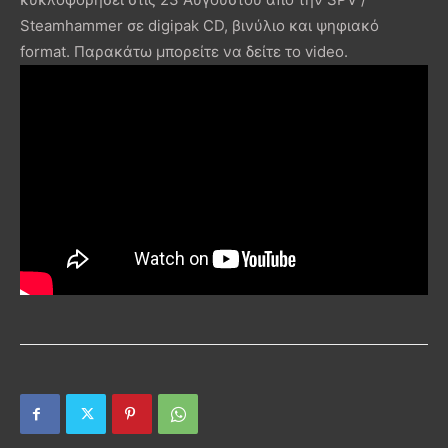
Steamhammer σε digipak CD, βινύλιο και ψηφιακό
format. Παρακάτω μπορείτε να δείτε το video.