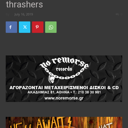
thrashers
By
-
July 16, 2019
0