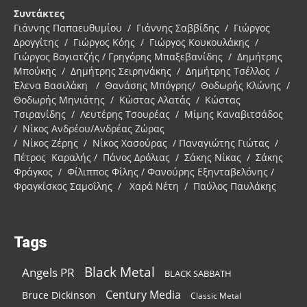
Συντάκτες
Γιάννης Παπαευθυμίου / Γιάννης Σαββίδης / Γιώργος
Δρογγίτης / Γιώργος Κόης / Γιώργος Κουκουλάκης /
Γιώργος Βογιατζής / Γρηγόρης Μπαξεβανίδης / Δημήτρης
Μπούκης / Δημήτρης Σειρηνάκης / Δημήτρης Τσέλλος /
Έλενα Βασιλάκη / Θανάσης Μπόγρης/ Θοδωρής Κλώνης /
Θοδωρής Μηνιάτης / Κώστας Αλατάς / Κώστας
Τσιρανίδης / Λευτέρης Τσουρέας / Μίμης Καναβιτσάδος
/ Νίκος Ανδρέου/Ανδρέας Ζώρας
/ Νίκος Ζέρης / Νίκος Χασούρας / Παναγιώτης Γιώτας /
Πέτρος Καραλής / Πάνος Δρόλιας / Σάκης Νίκας / Σάκης
Φράγκος / Φίλιππος Φίλης / Φανούρης Εξηνταβελόνης /
Φραγκίσκος Σαμοΐλης / Χαρά Νέτη / Παύλος Παυλάκης
Tags
Black Metal
Angels PR
BLACK SABBATH
Century Media
Bruce Dickinson
Classic Metal