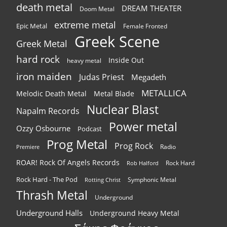
death metal
DREAM THEATER
Doom Metal
extreme metal
Epic Metal
Female Fronted
Greek Scene
Greek Metal
hard rock
Inside Out
heavy metal
iron maiden
Judas Priest
Megadeth
METALLICA
Melodic Death Metal
Metal Blade
Nuclear Blast
Napalm Records
Power metal
Ozzy Osbourne
Podcast
Prog Metal
Prog Rock
Radio
Premiere
ROAR! Rock Of Angels Records
Rock Hard
Rob Halford
Rock Hard - The Pod
Symphonic Metal
Rotting Christ
Thrash Metal
Underground
Underground Halls
Underground Heavy Metal