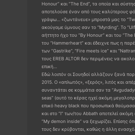
Honour” και “The End”, τα οποία και σύστ
αποτελούσε έναν από τους καλύτερους φό
γράψω… «ζωντάνευε» μπροστά μας το “Twili
ακούγαμε ύμνους σαν το “Myrding”. To “Ul
αήττητο ήχο του “By Honour” και του “The 
του “Hammerheart” και έδειχνε πως η παρέ
των “Gastrike”, “Fire meets ice” και “Natt
τους EREB ALTOR δεν περιμένεις να ακολο
επική…
Εδώ λοιπόν οι Σουηδοί αλλάζουν ξανά πορ
2015. Ο «απλωτός», «ξερός», λιτός και απ
συναντάται σε κομμάτια σαν τα “Avgudadyrka
seas” (αυτό το κέρας ηχεί ακόμη μεγαλοπ
επικό heavy black που προσωπικά θαύμασα
και στο “I” των/του Abbath αποτελεί ακόμη
“My demon inside” να ξεχωρίζει. Επίσης όπ
τους δεν κρύβονται, καθώς η άλλη ενασχόλ