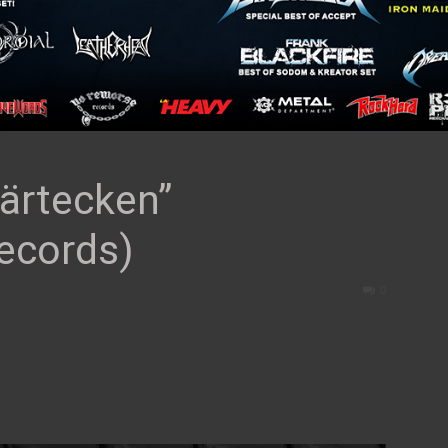
ärtecken”
ecords)
0