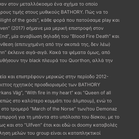
ησαν στον μεταλλόκοσμο ένα σχήμα το οποίο
ρους τιμής στους μυθικούς BATHORY. Πώς να το
ght of the gods”, κάθε φορά που πατούσαμε play και
fven” (2017) σήμανε μια μερική επιστροφή στον
End”, μία αναβίωση δηλαδή του “Blood Fire Death” και
νθεση (επιτυχημένη από την σκοπιά της, δεν λέω)
ramn” έκλεινε σιγά-σιγά. Κακά τα ψέματα όμως, από
υθήσουν την black πλευρά του Quorthon, αλλά την
εία και επιστρέφουν μερικώς στην περίοδο 2012-
έριττος ηχητικός προσδιορισμός των BATHORY
ns Väg”, “With fire in my heart” και “Queen of all
ρεπώς στο καλύτερο κομμάτι του άλμπουμ), ενώ το
 στο τρομερό “March of the Norse” των/του Demonaz
 επιρροή για τη μπάντα στο υπόλοιπο του δίσκου, με το
ως και στο “Ulfven” έτσι και εδώ οι doomy καταβολές
ηση μελών του group είναι οι καταπληκτικοί