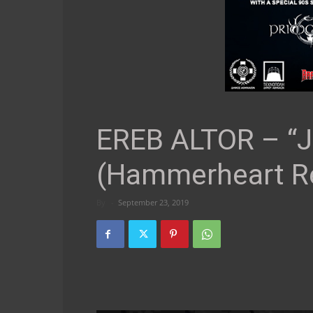
EREB ALTOR – “J
(Hammerheart R
By
-
September 23, 2019