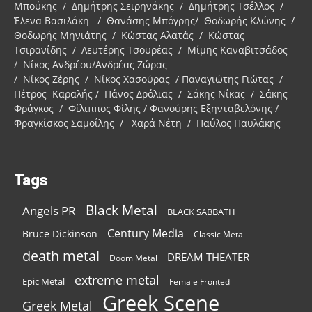
Μπούκης / Δημήτρης Σειρηνάκης / Δημήτρης Τσέλλος /
Έλενα Βασιλάκη / Θανάσης Μπόγρης/ Θοδωρής Κλώνης /
Θοδωρής Μηνιάτης / Κώστας Αλατάς / Κώστας
Τσιρανίδης / Λευτέρης Τσουρέας / Μίμης Καναβιτσάδος
/ Νίκος Ανδρέου/Ανδρέας Ζώρας
/ Νίκος Ζέρης / Νίκος Χασούρας / Παναγιώτης Γιώτας /
Πέτρος Καραλής / Πάνος Δρόλιας / Σάκης Νίκας / Σάκης
Φράγκος / Φίλιππος Φίλης / Φανούρης Εξηνταβελόνης /
Φραγκίσκος Σαμοΐλης / Χαρά Νέτη / Παύλος Παυλάκης
Tags
Black Metal
Angels PR
BLACK SABBATH
Century Media
Bruce Dickinson
Classic Metal
death metal
DREAM THEATER
Doom Metal
extreme metal
Epic Metal
Female Fronted
Greek Scene
Greek Metal