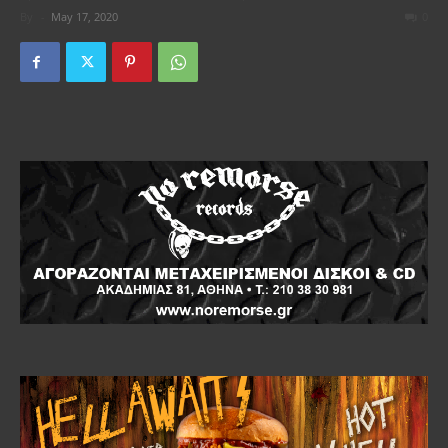
By
-
May 17, 2020
0