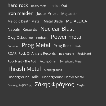
hard rock
Inside Out
heavy metal
iron maiden
Judas Priest
Megadeth
METALLICA
Melodic Death Metal
Metal Blade
Nuclear Blast
Napalm Records
Power metal
Ozzy Osbourne
Podcast
Prog Metal
Prog Rock
Radio
Premiere
ROAR! Rock Of Angels Records
Rock Hard
Rob Halford
Rock Hard - The Pod
Symphonic Metal
Rotting Christ
Thrash Metal
Underground
Underground Halls
Underground Heavy Metal
Σάκης Φράγκος
Γιάννης Σαββίδης
Στήλες