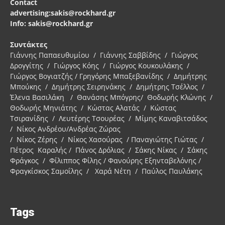
Contact
advertising:sakis@rockhard.gr
Info: sakis@rockhard.gr
Συντάκτες
Γιάννης Παπαευθυμίου / Γιάννης Σαββίδης / Γιώργος
Δρογγίτης / Γιώργος Κόης / Γιώργος Κουκουλάκης /
Γιώργος Βογιατζής / Γρηγόρης Μπαξεβανίδης / Δημήτρης
Μπούκης / Δημήτρης Σειρηνάκης / Δημήτρης Τσέλλος /
Έλενα Βασιλάκη / Θανάσης Μπόγρης/ Θοδωρής Κλώνης /
Θοδωρής Μηνιάτης / Κώστας Αλατάς / Κώστας
Τσιρανίδης / Λευτέρης Τσουρέας / Μίμης Καναβιτσάδος
/ Νίκος Ανδρέου/Ανδρέας Ζώρας
/ Νίκος Ζέρης / Νίκος Χασούρας / Παναγιώτης Γιώτας /
Πέτρος Καραλής / Πάνος Δρόλιας / Σάκης Νίκας / Σάκης
Φράγκος / Φίλιππος Φίλης / Φανούρης Εξηνταβελόνης /
Φραγκίσκος Σαμοΐλης / Χαρά Νέτη / Παύλος Παυλάκης
Tags