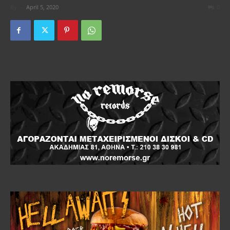
By
-
April 5, 2020
0