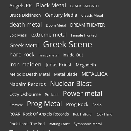
Black Metal
Angels PR
BLACK SABBATH
Century Media
Bruce Dickinson
Classic Metal
death metal
DREAM THEATER
Doom Metal
extreme metal
Epic Metal
Female Fronted
Greek Scene
Greek Metal
hard rock
Inside Out
heavy metal
iron maiden
Judas Priest
Megadeth
METALLICA
Melodic Death Metal
Metal Blade
Nuclear Blast
Napalm Records
Power metal
Ozzy Osbourne
Podcast
Prog Metal
Prog Rock
Radio
Premiere
ROAR! Rock Of Angels Records
Rock Hard
Rob Halford
Rock Hard - The Pod
Symphonic Metal
Rotting Christ