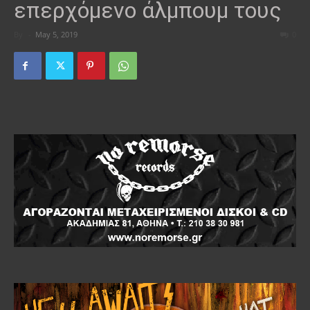
επερχόμενο άλμπουμ τους
By
-
May 5, 2019
0