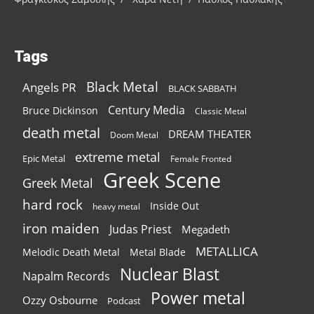
Tags
Black Metal
Angels PR
BLACK SABBATH
Century Media
Bruce Dickinson
Classic Metal
death metal
DREAM THEATER
Doom Metal
extreme metal
Epic Metal
Female Fronted
Greek Scene
Greek Metal
hard rock
Inside Out
heavy metal
iron maiden
Judas Priest
Megadeth
METALLICA
Melodic Death Metal
Metal Blade
Nuclear Blast
Napalm Records
Power metal
Ozzy Osbourne
Podcast