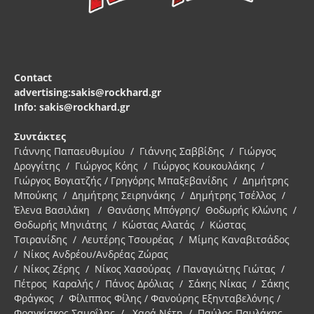
Contact
advertising:sakis@rockhard.gr
Info: sakis@rockhard.gr
Συντάκτες
Γιάννης Παπαευθυμίου / Γιάννης Σαββίδης / Γιώργος
Δρογγίτης / Γιώργος Κόης / Γιώργος Κουκουλάκης /
Γιώργος Βογιατζής / Γρηγόρης Μπαξεβανίδης / Δημήτρης
Μπούκης / Δημήτρης Σειρηνάκης / Δημήτρης Τσέλλος /
Έλενα Βασιλάκη / Θανάσης Μπόγρης/ Θοδωρής Κλώνης /
Θοδωρής Μηνιάτης / Κώστας Αλατάς / Κώστας
Τσιρανίδης / Λευτέρης Τσουρέας / Μίμης Καναβιτσάδος
/ Νίκος Ανδρέου/Ανδρέας Ζώρας
/ Νίκος Ζέρης / Νίκος Χασούρας / Παναγιώτης Γιώτας /
Πέτρος Καραλής / Πάνος Δρόλιας / Σάκης Νίκας / Σάκης
Φράγκος / Φίλιππος Φίλης / Φανούρης Εξηνταβελόνης /
Φραγκίσκος Σαμοΐλης / Χαρά Νέτη / Παύλος Παυλάκης