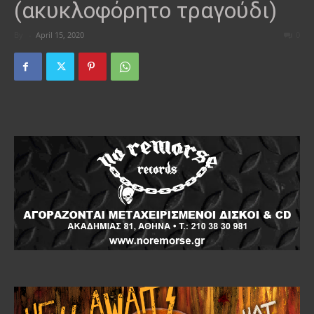
(ακυκλοφόρητο τραγούδι)
By
-
April 15, 2020
0