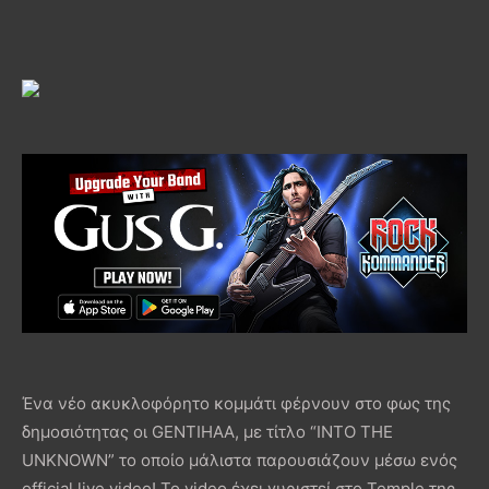
Ένα νέο ακυκλοφόρητο κομμάτι φέρνουν στο φως της
δημοσιότητας οι GENTIHAA, με τίτλο “ΙΝΤΟ ΤΗΕ
UNKNOWN” το οποίο μάλιστα παρουσιάζουν μέσω ενός
official live video! Το video έχει γυριστεί στο Temple της