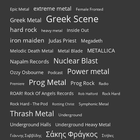
extreme metal
Epic Metal
Female Fronted
Greek Scene
Greek Metal
hard rock
Inside Out
heavy metal
iron maiden
Judas Priest
Megadeth
METALLICA
Melodic Death Metal
Metal Blade
Nuclear Blast
Napalm Records
Power metal
Ozzy Osbourne
Podcast
Prog Metal
Prog Rock
Radio
Premiere
ROAR! Rock Of Angels Records
Rock Hard
Rob Halford
Rock Hard - The Pod
Symphonic Metal
Rotting Christ
Thrash Metal
Underground
Underground Halls
Underground Heavy Metal
Σάκης Φράγκος
Γιάννης Σαββίδης
Στήλες