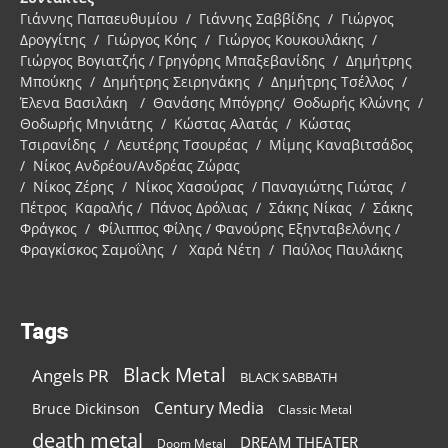
Γιάννης Παπαευθυμίου / Γιάννης Σαββίδης / Γιώργος
Δρογγίτης / Γιώργος Κόης / Γιώργος Κουκουλάκης /
Γιώργος Βογιατζής / Γρηγόρης Μπαξεβανίδης / Δημήτρης
Μπούκης / Δημήτρης Σειρηνάκης / Δημήτρης Τσέλλος /
Έλενα Βασιλάκη / Θανάσης Μπόγρης/ Θοδωρής Κλώνης /
Θοδωρής Μηνιάτης / Κώστας Αλατάς / Κώστας
Τσιρανίδης / Λευτέρης Τσουρέας / Μίμης Καναβιτσάδος
/ Νίκος Ανδρέου/Ανδρέας Ζώρας
/ Νίκος Ζέρης / Νίκος Χασούρας / Παναγιώτης Γιώτας /
Πέτρος Καραλής / Πάνος Δρόλιας / Σάκης Νίκας / Σάκης
Φράγκος / Φίλιππος Φίλης / Φανούρης Εξηνταβελόνης /
Φραγκίσκος Σαμοΐλης / Χαρά Νέτη / Παύλος Παυλάκης
Tags
Black Metal
Angels PR
BLACK SABBATH
Century Media
Bruce Dickinson
Classic Metal
death metal
DREAM THEATER
Doom Metal