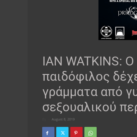
IAN WATKINS: Ο
παιδόφιλος δέχ
γράμματα από γυ
σεξουαλικού πε
By
-
August 8, 2019