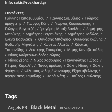
Info: sakis@rockhard.gr
Συντάκτες
Γιάννης Παπαευθυμίου / Γιάννης Σαββίδης / Γιώργος
Δρογγίτης / Γιώργος Κόης / Γιώργος Κουκουλάκης /
Γιώργος Βογιατζής / Γρηγόρης Μπαξεβανίδης / Δημήτρης
Μπούκης / Δημήτρης Σειρηνάκης / Δημήτρης Τσέλλος /
Έλενα Βασιλάκη / Θανάσης Μπόγρης/ Θοδωρής Κλώνης /
Θοδωρής Μηνιάτης / Κώστας Αλατάς / Κώστας
Τσιρανίδης / Λευτέρης Τσουρέας / Μίμης Καναβιτσάδος
/ Νίκος Ανδρέου/Ανδρέας Ζώρας
/ Νίκος Ζέρης / Νίκος Χασούρας / Παναγιώτης Γιώτας /
Πέτρος Καραλής / Πάνος Δρόλιας / Σάκης Νίκας / Σάκης
Φράγκος / Φίλιππος Φίλης / Φανούρης Εξηνταβελόνης /
Φραγκίσκος Σαμοΐλης / Χαρά Νέτη / Παύλος Παυλάκης
Tags
Black Metal
Angels PR
BLACK SABBATH