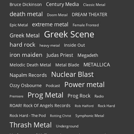
Century Media
Bruce Dickinson
Classic Metal
death metal
DREAM THEATER
Doom Metal
extreme metal
Epic Metal
Female Fronted
Greek Scene
Greek Metal
hard rock
Inside Out
heavy metal
iron maiden
Judas Priest
Megadeth
METALLICA
Melodic Death Metal
Metal Blade
Nuclear Blast
Napalm Records
Power metal
Ozzy Osbourne
Podcast
Prog Metal
Prog Rock
Radio
Premiere
ROAR! Rock Of Angels Records
Rock Hard
Rob Halford
Rock Hard - The Pod
Symphonic Metal
Rotting Christ
Thrash Metal
Underground