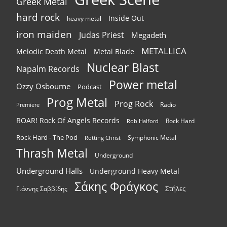
Greek Metal
hard rock
Inside Out
heavy metal
iron maiden
Judas Priest
Megadeth
METALLICA
Melodic Death Metal
Metal Blade
Nuclear Blast
Napalm Records
Power metal
Ozzy Osbourne
Podcast
Prog Metal
Prog Rock
Radio
Premiere
ROAR! Rock Of Angels Records
Rock Hard
Rob Halford
Rock Hard - The Pod
Symphonic Metal
Rotting Christ
Thrash Metal
Underground
Underground Halls
Underground Heavy Metal
Σάκης Φράγκος
Στήλες
Γιάννης Σαββίδης