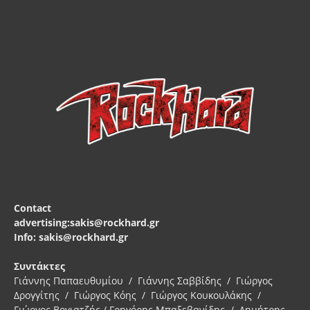
Contact
advertising:sakis@rockhard.gr
Info: sakis@rockhard.gr
Συντάκτες
Γιάννης Παπαευθυμίου / Γιάννης Σαββίδης / Γιώργος
Δρογγίτης / Γιώργος Κόης / Γιώργος Κουκουλάκης /
Γιώργος Βογιατζής / Γρηγόρης Μπαξεβανίδης / Δημήτρης