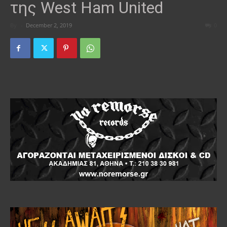
της West Ham United
By
-
December 2, 2019
0