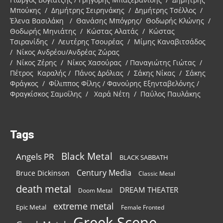
Μπούκης / Δημήτρης Σειρηνάκης / Δημήτρης Τσέλλος /
Έλενα Βασιλάκη / Θανάσης Μπόγρης/ Θοδωρής Κλώνης /
Θοδωρής Μηνιάτης / Κώστας Αλατάς / Κώστας
Τσιρανίδης / Λευτέρης Τσουρέας / Μίμης Καναβιτσάδος
/ Νίκος Ανδρέου/Ανδρέας Ζώρας
/ Νίκος Ζέρης / Νίκος Χασούρας / Παναγιώτης Γιώτας /
Πέτρος Καραλής / Πάνος Δρόλιας / Σάκης Νίκας / Σάκης
Φράγκος / Φίλιππος Φίλης / Φανούρης Εξηνταβελόνης /
Φραγκίσκος Σαμοΐλης / Χαρά Νέτη / Παύλος Παυλάκης
Tags
Black Metal
Angels PR
BLACK SABBATH
Century Media
Bruce Dickinson
Classic Metal
death metal
DREAM THEATER
Doom Metal
extreme metal
Epic Metal
Female Fronted
Greek Scene