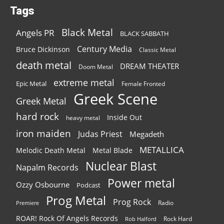
Tags
Black Metal
Angels PR
BLACK SABBATH
Century Media
Bruce Dickinson
Classic Metal
death metal
DREAM THEATER
Doom Metal
extreme metal
Epic Metal
Female Fronted
Greek Scene
Greek Metal
hard rock
Inside Out
heavy metal
iron maiden
Judas Priest
Megadeth
METALLICA
Melodic Death Metal
Metal Blade
Nuclear Blast
Napalm Records
Power metal
Ozzy Osbourne
Podcast
Prog Metal
Prog Rock
Radio
Premiere
ROAR! Rock Of Angels Records
Rock Hard
Rob Halford