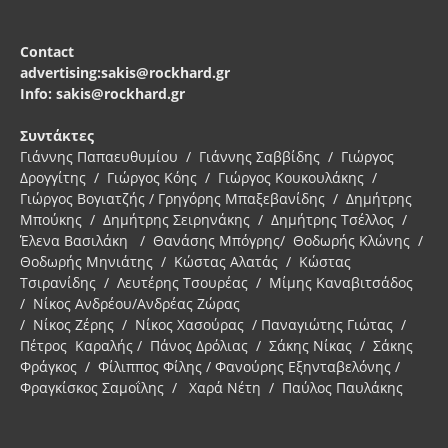
Contact
advertising:sakis@rockhard.gr
Info: sakis@rockhard.gr
Συντάκτες
Γιάννης Παπαευθυμίου / Γιάννης Σαββίδης / Γιώργος
Δρογγίτης / Γιώργος Κόης / Γιώργος Κουκουλάκης /
Γιώργος Βογιατζής / Γρηγόρης Μπαξεβανίδης / Δημήτρης
Μπούκης / Δημήτρης Σειρηνάκης / Δημήτρης Τσέλλος /
Έλενα Βασιλάκη / Θανάσης Μπόγρης/ Θοδωρής Κλώνης /
Θοδωρής Μηνιάτης / Κώστας Αλατάς / Κώστας
Τσιρανίδης / Λευτέρης Τσουρέας / Μίμης Καναβιτσάδος
/ Νίκος Ανδρέου/Ανδρέας Ζώρας
/ Νίκος Ζέρης / Νίκος Χασούρας / Παναγιώτης Γιώτας /
Πέτρος Καραλής / Πάνος Δρόλιας / Σάκης Νίκας / Σάκης
Φράγκος / Φίλιππος Φίλης / Φανούρης Εξηνταβελόνης /
Φραγκίσκος Σαμοΐλης / Χαρά Νέτη / Παύλος Παυλάκης