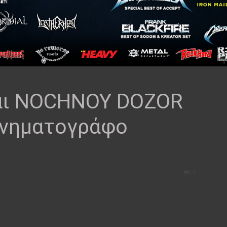
αι NOCHNOY DOZOR
ινηματογράφο
0