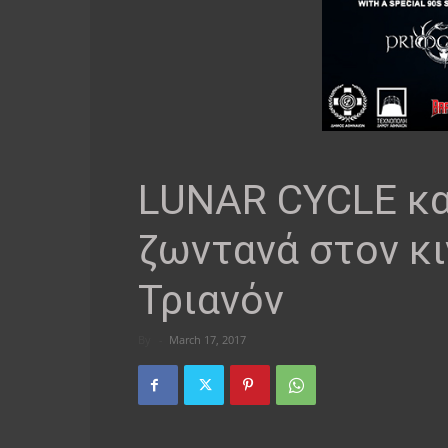
LUNAR CYCLE κ
ζωντανά στον κ
Τριανόν
By
-
March 17, 2017