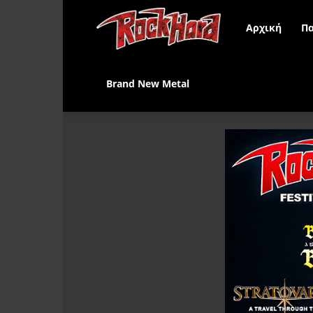
Rock
Αρχική
Πα
Hard
Brand New Metal
Greece