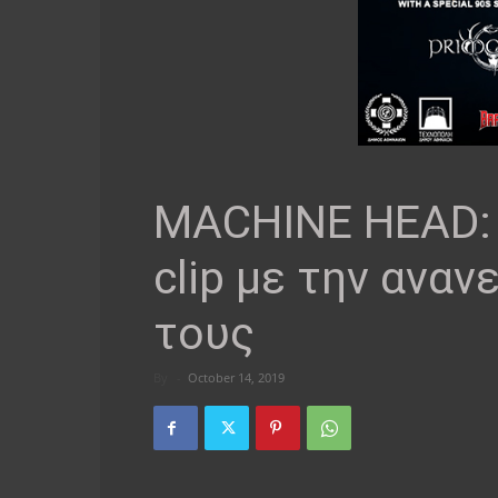
MACHINE HEAD: Ν
clip με την ανα
τους
By
-
October 14, 2019