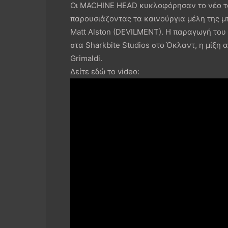
Οι MACHINE HEAD κυκλοφόρησαν το νέο τους
παρουσιάζοντας τα καινούργια μέλη της μ
Matt Alston (DEVILMENT). Η παραγωγή του 
στα Sharkbite Studios στο Όκλαντ, η μίξη 
Grimaldi.
Δείτε εδώ το video: