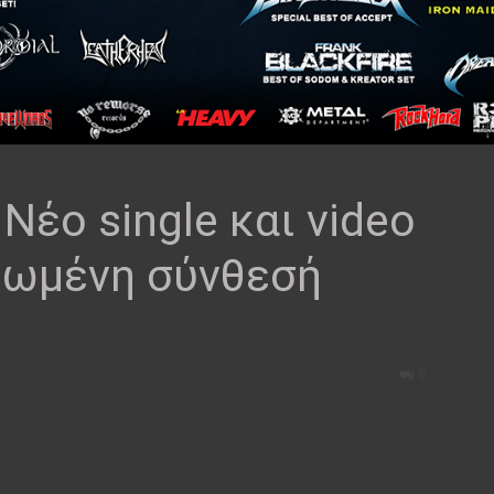
έο single και video
νεωμένη σύνθεσή
0