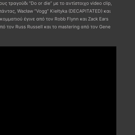
 τραγούδι “Do or die” με το αντίστοιχο video clip,
πάντας, Wacław “Vogg” Kiełtyka (DECAPITATED) και
κομματιού έγινε από τον Robb Flynn και Zack Ears
από τον Russ Russell και το mastering από τον Gene