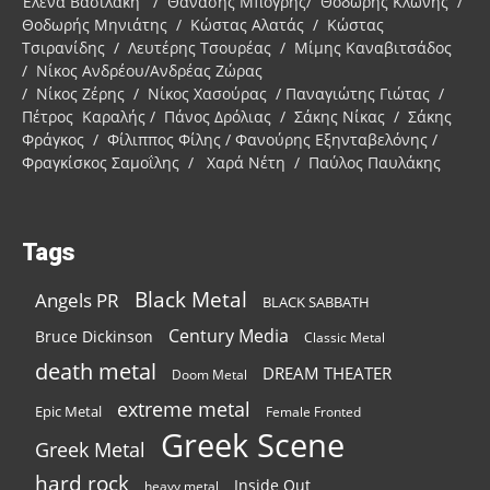
Έλενα Βασιλάκη / Θανάσης Μπόγρης/ Θοδωρής Κλώνης /
Θοδωρής Μηνιάτης / Κώστας Αλατάς / Κώστας
Τσιρανίδης / Λευτέρης Τσουρέας / Μίμης Καναβιτσάδος
/ Νίκος Ανδρέου/Ανδρέας Ζώρας
/ Νίκος Ζέρης / Νίκος Χασούρας / Παναγιώτης Γιώτας /
Πέτρος Καραλής / Πάνος Δρόλιας / Σάκης Νίκας / Σάκης
Φράγκος / Φίλιππος Φίλης / Φανούρης Εξηνταβελόνης /
Φραγκίσκος Σαμοΐλης / Χαρά Νέτη / Παύλος Παυλάκης
Tags
Black Metal
Angels PR
BLACK SABBATH
Century Media
Bruce Dickinson
Classic Metal
death metal
DREAM THEATER
Doom Metal
extreme metal
Epic Metal
Female Fronted
Greek Scene
Greek Metal
hard rock
Inside Out
heavy metal