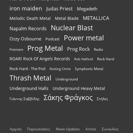
iron maiden
Judas Priest
Megadeth
METALLICA
Melodic Death Metal
Metal Blade
Nuclear Blast
Napalm Records
Power metal
Ozzy Osbourne
Podcast
Prog Metal
Prog Rock
Radio
Premiere
ROAR! Rock Of Angels Records
Rock Hard
Rob Halford
Rock Hard - The Pod
Symphonic Metal
Rotting Christ
Thrash Metal
Underground
Underground Halls
Underground Heavy Metal
Σάκης Φράγκος
Γιάννης Σαββίδης
Στήλες
Αρχική
Παρουσιάσεις
News Updates
Artists
Συναυλίες