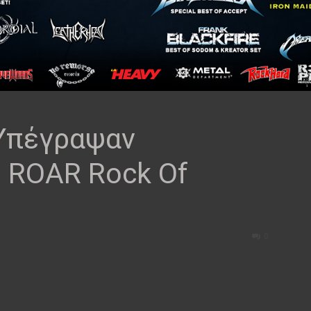
Υπέγραψαν
η ROAR Rock Of
0